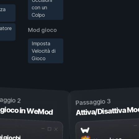
con un
nza
Colpo
catore
Mod gioco
Imposta
Velocità di
Gioco
aggio 2
Passaggio 3
 gioco in WeMod
Attiva/Disattiva Mo
ei giochi