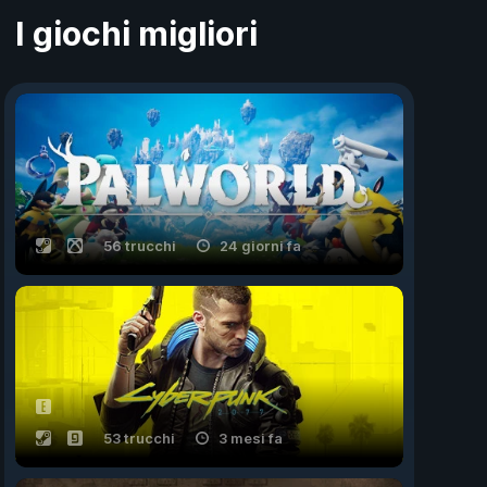
I giochi migliori
56 trucchi
24 giorni fa
53 trucchi
3 mesi fa