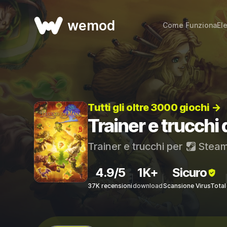
wemod
Come Funziona
El
Tutti gli oltre 3000 giochi →
Trainer e trucchi
Trainer e trucchi per
Stea
4.9/5
1K+
Sicuro
37K recensioni
download
Scansione VirusTotal