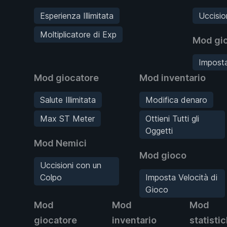
Esperienza Illimitata
Uccisio
Moltiplicatore di Exp
Mod gi
Imposta
Mod giocatore
Mod inventario
Salute Illimitata
Modifica denaro
Max ST Meter
Ottieni Tutti gli
Oggetti
Mod Nemici
Mod gioco
Uccisioni con un
Colpo
Imposta Velocità di
Gioco
Mod
Mod
Mod
giocatore
inventario
statisti