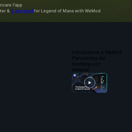
ricare l'app
eter &
6 altri mod
for
Legend of Mana
with
WeMod
Introduzione a WeMod
Panoramica del
modding con
WeMod