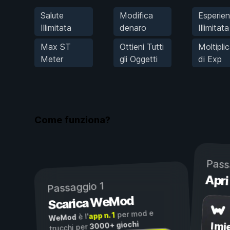
Salute
Modifica
Esperie
Illimitata
denaro
Illimitata
Max ST
Ottieni Tutti
Moltipli
Meter
gli Oggetti
di Exp
Come funziona?
Pass
Apri
Passaggio 1
Scarica WeMod
per mod e
app n. 1
è l'
WeMod
3000+ giochi
I mi
trucchi per