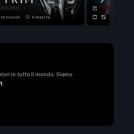
14 trucchi
6 mesi fa
21 trucchi
ori in tutto il mondo. Siamo
t
.