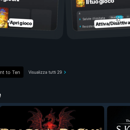
Il tuo gioco
Attivo
Disattivo
Salute illimitata
Attiva/Disattiv
Apri gioco
Resistenza illimitata
nt to Ten
Visualizza tutti 29
e