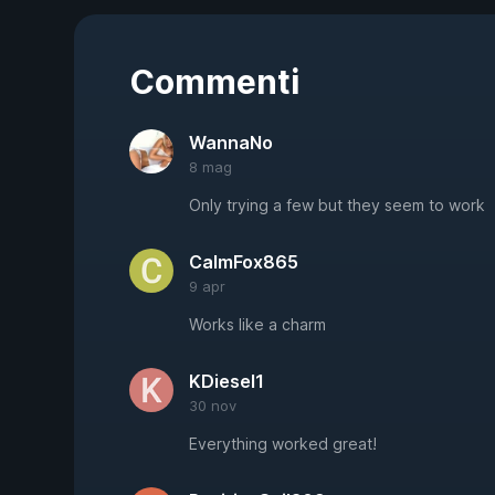
Commenti
WannaNo
8 mag
Only trying a few but they seem to work
CalmFox865
9 apr
Works like a charm
KDiesel1
30 nov
Everything worked great!