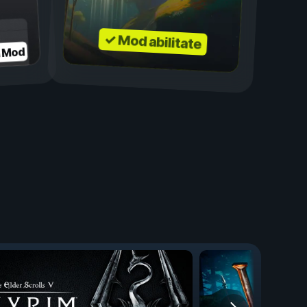
✓ Mod abilitate
a Mod