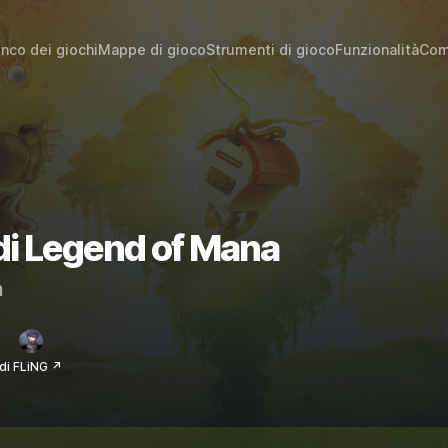
enco dei giochi
Mappe di gioco
Strumenti di gioco
Funzionalità
Com
 di Legend of Mana
m
di FLiNG ↗