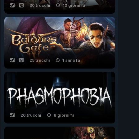
30 trucchi
10 giorni fa
25 trucchi
1 anno fa
20 trucchi
8 giorni fa