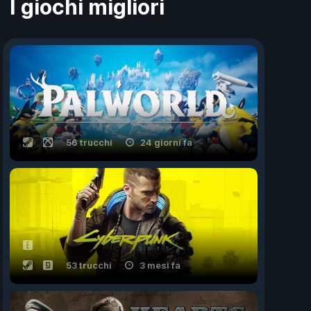
I giochi migliori
56 trucchi
24 giorni fa
53 trucchi
3 mesi fa