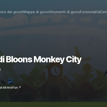
enco dei giochi
Mappe di gioco
Strumenti di gioco
Funzionalità
Com
 di Bloons Monkey City
m
di MrAntiFun ↗