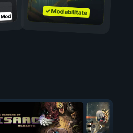
✓ Mod abilitate
a Mod