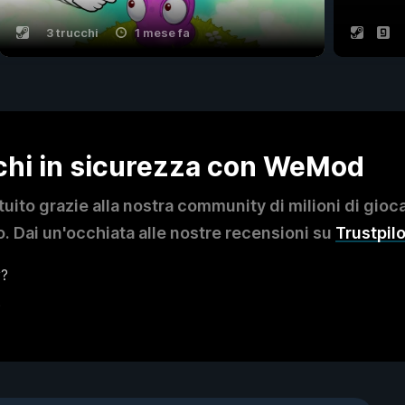
3 trucchi
1 mese fa
ochi in sicurezza con WeMod
to grazie alla nostra community di milioni di giocat
. Dai un'occhiata alle nostre recensioni su
Trustpilo
y?
?