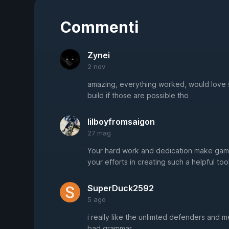
Commenti
Zynei
2 nov
amazing, everything worked, would love s
build if those are possible tho
lilboyfromsaigon
27 mag
Your hard work and dedication make gami
your efforts in creating such a helpful to
SuperDuck2592
5 ago
i really like the unlimted defenders and
bad grammar