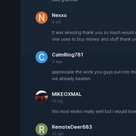
Nexxo
8 ott
It was amazing thank you so much would m
one uses to buy money and stuff thank y
CalmRing781
3 ago
appreciate the work you guys put into th
ive already beaten.
MIKEOXMAL
13 lug
this mod works really well but i would lo
RemoteDeer683
22 giu