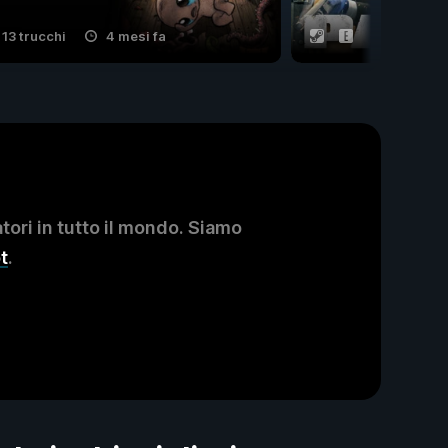
13 trucchi
4 mesi fa
41 trucchi
ori in tutto il mondo. Siamo
t
.