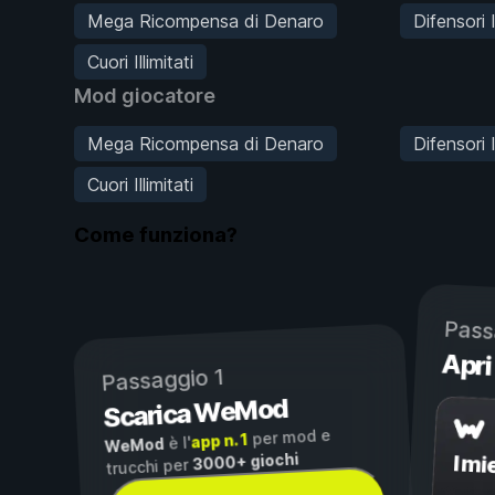
Mega Ricompensa di Denaro
Difensori I
Cuori Illimitati
Mod giocatore
Mega Ricompensa di Denaro
Difensori I
Cuori Illimitati
Come funziona?
Pass
Apri
Passaggio 1
Scarica WeMod
per mod e
app n. 1
è l'
WeMod
3000+ giochi
I mi
trucchi per