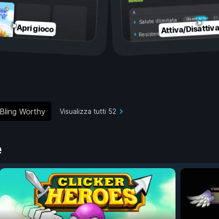
Attivo
Disattivo
Salute illimitata
Attiva/Disattiv
Apri gioco
Resistenza illimitata
Bling Worthy
Visualizza tutti 52
e