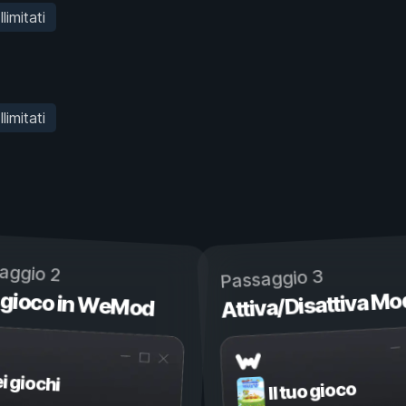
llimitati
llimitati
aggio 2
Passaggio 3
 gioco in WeMod
Attiva/Disattiva Mo
ei giochi
Il tuo gioco