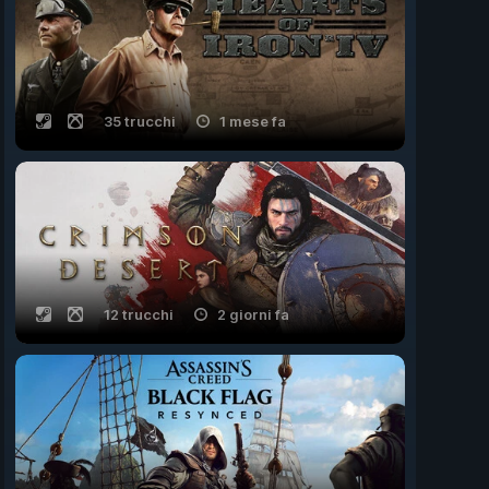
35 trucchi
1 mese fa
12 trucchi
2 giorni fa