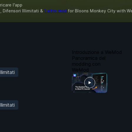
ricare l'app
Difensori Illimitati &
1 altro mod
for
Bloons Monkey City
with
W
Introduzione a WeMod
Panoramica del
modding con
WeMod
llimitati
llimitati