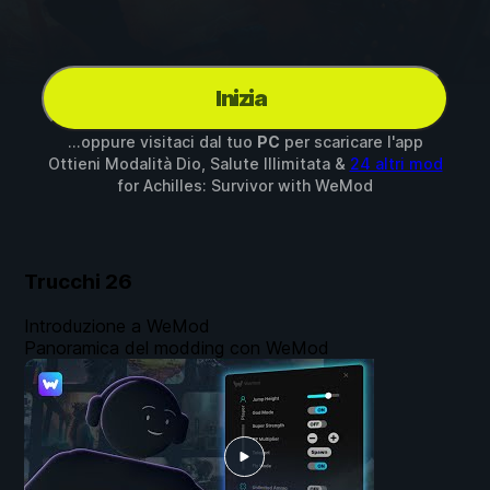
Inizia
...oppure visitaci dal tuo
PC
per scaricare l'app
Ottieni Modalità Dio, Salute Illimitata &
24 altri mod
for
Achilles: Survivor
with
WeMod
Trucchi
26
Introduzione a WeMod
Panoramica del modding con WeMod