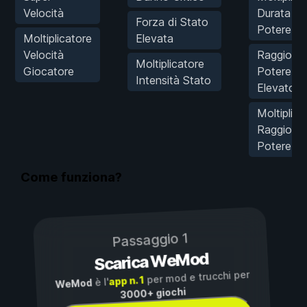
Velocità
Durata
Forza di Stato
Potere
Moltiplicatore
Elevata
Velocità
Raggio
Moltiplicatore
Giocatore
Potere
Intensità Stato
Elevato
Moltiplica
Raggio
Potere
Come funziona?
Passaggio 1
Scarica WeMod
per mod e trucchi per
app n. 1
è l'
WeMod
3000+ giochi