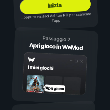
Inizia
per scaricare
PC
...oppure visitaci dal tuo
l'app
Passaggio 2
Apri gioco in WeMod
I miei giochi
Apri gioco