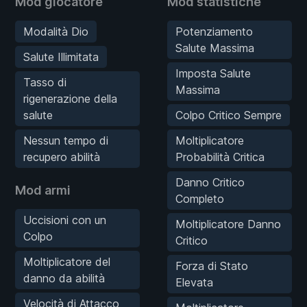
Mod giocatore
Mod statistiche
Modalità Dio
Potenziamento
Salute Massima
Salute Illimitata
Imposta Salute
Tasso di
Massima
rigenerazione della
salute
Colpo Critico Sempre
Nessun tempo di
Moltiplicatore
recupero abilità
Probabilità Critica
Danno Critico
Mod armi
Completo
Uccisioni con un
Moltiplicatore Danno
Colpo
Critico
Moltiplicatore del
Forza di Stato
danno da abilità
Elevata
Velocità di Attacco