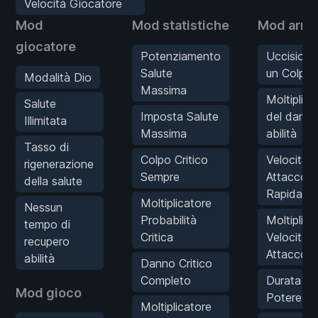
Velocità Giocatore
Mod
Mod statistiche
Mod armi
giocatore
Potenziamento
Uccisioni
Salute
un Colpo
Modalità Dio
Massima
Moltiplica
Salute
Imposta Salute
del dann
Illimitata
Massima
abilità
Tasso di
Colpo Critico
Velocità d
rigenerazione
Sempre
Attacco
della salute
Rapida
Moltiplicatore
Nessun
Probabilità
Moltiplica
tempo di
Critica
Velocità
recupero
Attacco
abilità
Danno Critico
Completo
Durata
Mod gioco
Potere L
Moltiplicatore