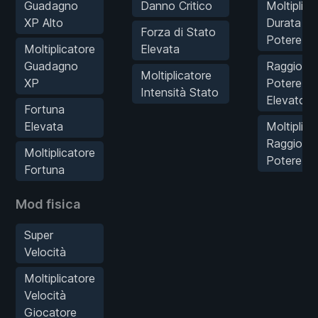
Guadagno
Danno Critico
Moltiplica
XP Alto
Durata
Forza di Stato
Potere
Moltiplicatore
Elevata
Guadagno
Raggio
Moltiplicatore
XP
Potere
Intensità Stato
Elevato
Fortuna
Elevata
Moltiplica
Raggio
Moltiplicatore
Potere
Fortuna
Mod fisica
Super
Velocità
Moltiplicatore
Velocità
Giocatore