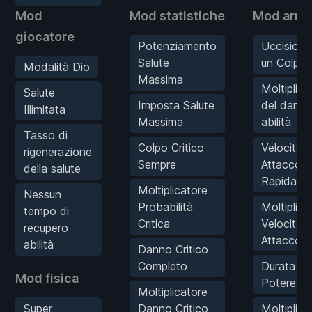
Mod
Mod statistiche
Mod armi
giocatore
Potenziamento
Uccisioni
Salute
un Colpo
Modalità Dio
Massima
Moltiplica
Salute
Imposta Salute
del dann
Illimitata
Massima
abilità
Tasso di
Colpo Critico
Velocità d
rigenerazione
Sempre
Attacco
della salute
Rapida
Moltiplicatore
Nessun
Probabilità
Moltiplica
tempo di
Critica
Velocità
recupero
Attacco
abilità
Danno Critico
Completo
Durata
Mod fisica
Potere L
Moltiplicatore
Super
Danno Critico
Moltiplica