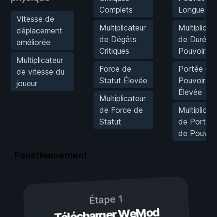
Complets
Longue
Vitesse de
Multiplicateur
Multiplicat
déplacement
de Dégâts
de Durée 
améliorée
Critiques
Pouvoir
Multiplicateur
Force de
Portée de
de vitesse du
Statut Élevée
Pouvoir
joueur
Élevée
Multiplicateur
de Force de
Multiplicat
Statut
de Portée
de Pouvoir
Fonctionnement
Étape 1
Télécharger WeMod