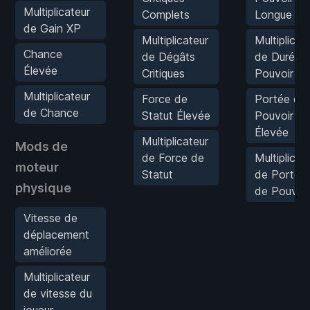
Multiplicateur
Complets
Longue
de Gain XP
Multiplicateur
Multiplicat
Chance
de Dégâts
de Durée 
Élevée
Critiques
Pouvoir
Multiplicateur
Force de
Portée de
de Chance
Statut Élevée
Pouvoir
Élevée
Multiplicateur
Mods de
de Force de
Multiplicat
moteur
Statut
de Portée
physique
de Pouvoir
Vitesse de
déplacement
améliorée
Multiplicateur
de vitesse du
joueur