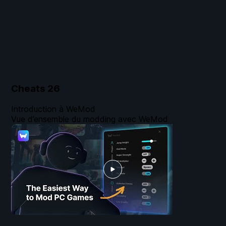
Cheats
26
Introduction à WeMod
Vue d’ensemble du modding avec WeMod