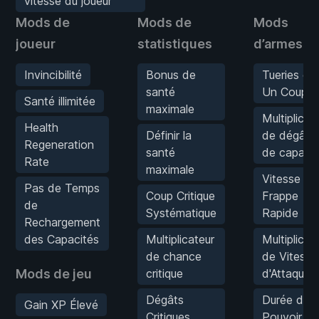
vitesse du joueur
Mods de
Mods de
Mods
joueur
statistiques
d’armes
Invincibilité
Bonus de
Tueries en
santé
Un Coup
Santé illimitée
maximale
Multiplicat
Health
Définir la
de dégâts
Regeneration
santé
de capacit
Rate
maximale
Vitesse de
Pas de Temps
Coup Critique
Frappe
de
Systématique
Rapide
Rechargement
des Capacités
Multiplicateur
Multiplicat
de chance
de Vitesse
Mods de jeu
critique
d'Attaque
Dégâts
Durée de
Gain XP Élevé
Critiques
Pouvoir