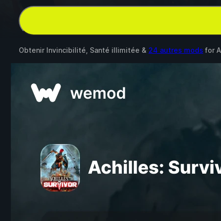
Obtenir Invincibilité, Santé illimitée &
24 autres mods
for
A