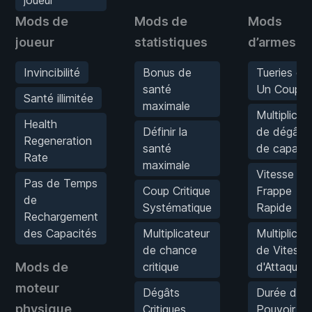
Mods de
Mods de
Mods
joueur
statistiques
d’armes
Invincibilité
Bonus de
Tueries en
santé
Un Coup
Santé illimitée
maximale
Multiplicat
Health
Définir la
de dégâts
Regeneration
santé
de capacit
Rate
maximale
Vitesse de
Pas de Temps
Coup Critique
Frappe
de
Systématique
Rapide
Rechargement
des Capacités
Multiplicateur
Multiplicat
de chance
de Vitesse
Mods de
critique
d'Attaque
moteur
Dégâts
Durée de
physique
Critiques
Pouvoir