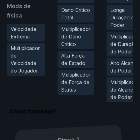
Mods de
Dano Crítico
Longa
física
Total
Duração de
Poder
Velocidade
Multiplicador
Extrema
de Dano
Multiplicador
Crítico
de Duração
Multiplicador
de Poder
de
Alta Força
Velocidade
de Estado
Alto Alcance
do Jogador
de Poder
Multiplicador
de Força de
Multiplicador
Status
de Alcance
de Poder
Como funciona?