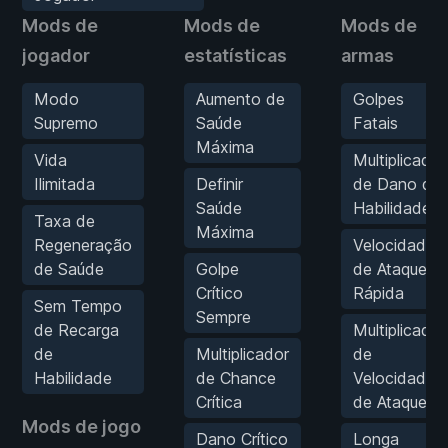
Mods de
Mods de
Mods de
jogador
estatísticas
armas
Modo
Aumento de
Golpes
Supremo
Saúde
Fatais
Máxima
Vida
Multiplicador
Ilimitada
Definir
de Dano de
Saúde
Habilidade
Taxa de
Máxima
Regeneração
Velocidade
de Saúde
Golpe
de Ataque
Crítico
Rápida
Sem Tempo
Sempre
de Recarga
Multiplicador
de
Multiplicador
de
Habilidade
de Chance
Velocidade
Crítica
de Ataque
Mods de jogo
Dano Crítico
Longa