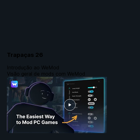
Trapaças
26
Introdução ao WeMod
Visão geral de mods com WeMod