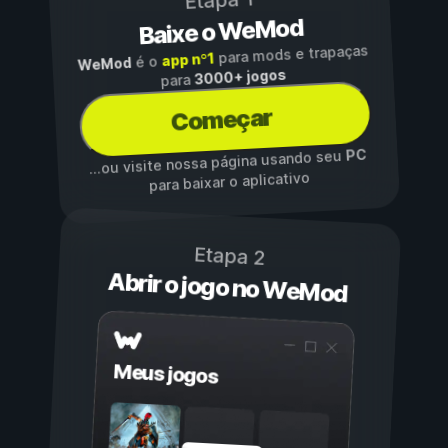
Etapa 1
Baixe o WeMod
para mods e trapaças
app nº1
é o
WeMod
3000+ jogos
para
Começar
PC
...ou visite nossa página usando seu
para baixar o aplicativo
Etapa 2
Abrir o jogo no WeMod
Meus jogos