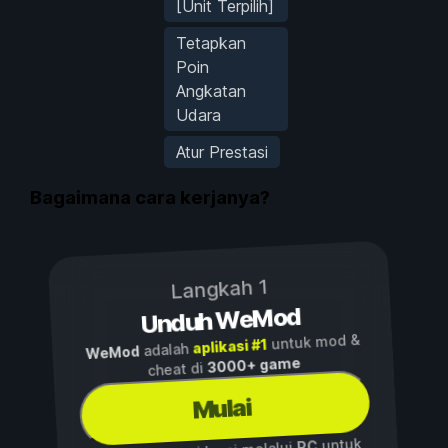
[Unit Terpilih]
Tetapkan
Poin
Angkatan
Udara
Atur Prestasi
Bagaimana cara kerjanya?
Langkah 1
Unduh WeMod
untuk mod &
aplikasi #1
adalah
WeMod
3000+ game
cheat di
Mulai
untuk
PC