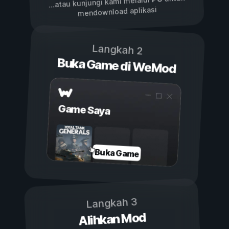
...atau kunjungi kami melalui
mendownload aplikasi
Langkah 2
Buka Game di WeMod
Game Saya
Buka Game
Langkah 3
Alihkan Mod