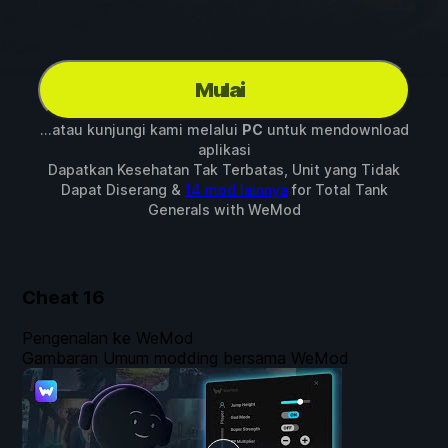
Mulai
...atau kunjungi kami melalui
PC
untuk mendownload
aplikasi
Dapatkan Kesehatan Tak Terbatas, Unit yang Tidak
Dapat Diserang &
14 mod lainnya
for
Total Tank
Generals
with
WeMod
Cheat
16
Pengenalan ke WeMod
Gambaran Umum modding bersama WeMod