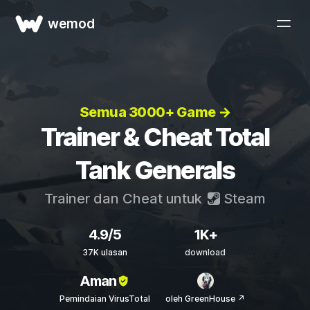
wemod
Semua 3000+ Game →
Trainer & Cheat Total
Tank Generals
Trainer dan Cheat untuk
Steam
4.9/5
1K+
37K ulasan
download
Aman
Pemindaian VirusTotal
oleh GreenHouse ↗