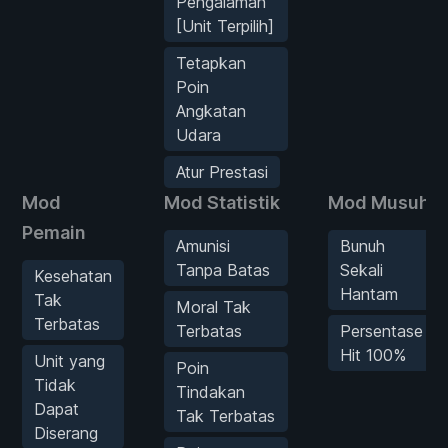
Pengalaman
[Unit Terpilih]
Tetapkan
Poin
Angkatan
Udara
Atur Prestasi
Mod
Mod Statistik
Mod Musuh
Pemain
Amunisi
Bunuh
Tanpa Batas
Sekali
Kesehatan
Hantam
Tak
Moral Tak
Terbatas
Terbatas
Persentase
Hit 100%
Unit yang
Poin
Tidak
Tindakan
Dapat
Tak Terbatas
Diserang