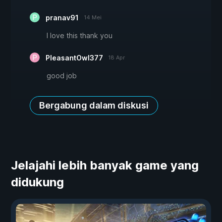
pranav91
14 Mei
I love this thank you
PleasantOwl377
18 Apr
good job
Bergabung dalam diskusi
Jelajahi lebih banyak game yang
didukung