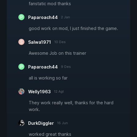
fanstatic mod thanks
Paparoach44
2 Jan
good work on mod, I just finished the game.
Salwa1971
10 Des
Awesome Job on this trainer
Paparoach44
9 Des
all is working so far
Welly1963
12 Agt
They work really well, thanks for the hard
work.
DurkDiggler
16 Jun
worked great thanks