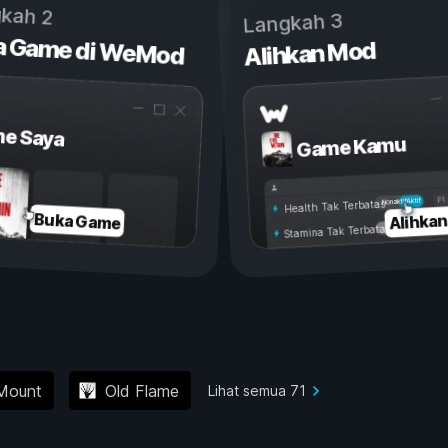
kah 2
Langkah 3
a Game di WeMod
Alihkan Mod
e Saya
Game Kamu
Aktif
Nonaktif
Health Tak Terbatas
Alihka
Buka Game
Stamina Tak Terbatas
 Mount
Old Flame
Lihat semua 71