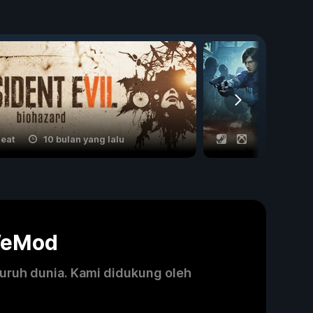
heat
10 bulan yang lalu
11 cheat
WeMod
luruh dunia. Kami didukung oleh