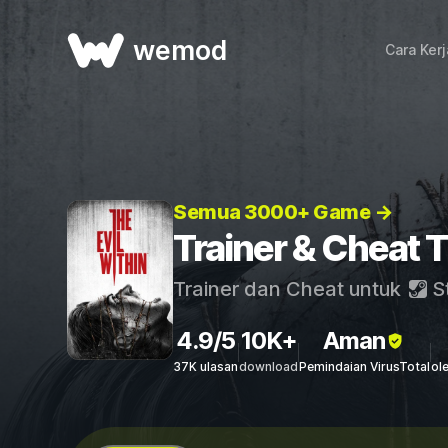
wemod
Cara Ker
Semua 3000+ Game →
Trainer & Cheat T
Trainer dan Cheat untuk
S
4.9/5
10K+
Aman
37K ulasan
download
Pemindaian VirusTotal
ol