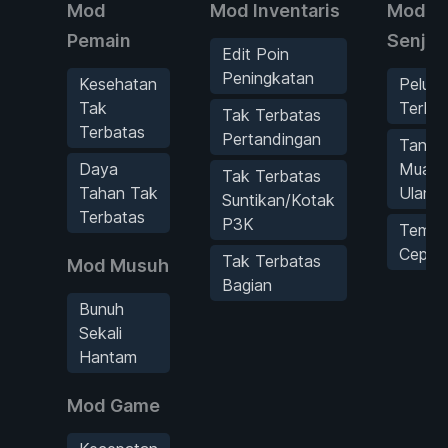
Mod
Mod Inventaris
Mod
Pemain
Senjat
Edit Poin
Peningkatan
Kesehatan
Peluru
Tak
Terba
Tak Terbatas
Terbatas
Pertandingan
Tanpa
Daya
Muat
Tak Terbatas
Tahan Tak
Ulang
Suntikan/Kotak
Terbatas
P3K
Temba
Cepat
Tak Terbatas
Mod Musuh
Bagian
Bunuh
Sekali
Hantam
Mod Game