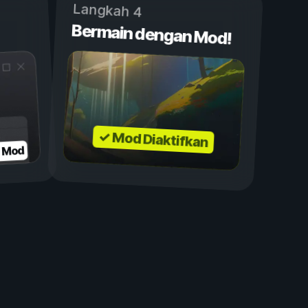
Langkah 4
Bermain dengan Mod!
✓ Mod Diaktifkan
n Mod