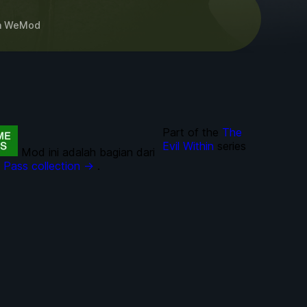
h
WeMod
Part of the
The
Evil Within
series
Mod ini adalah bagian dari
Pass collection →
.