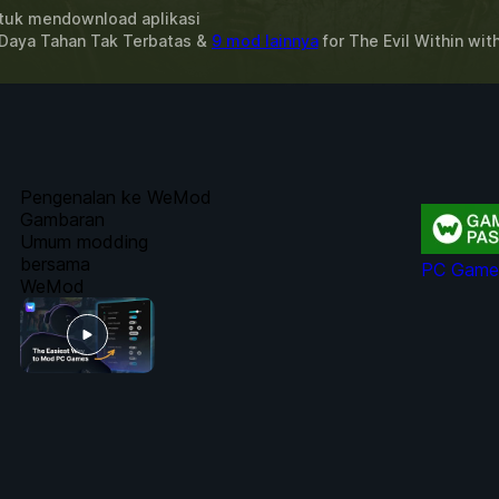
uk mendownload aplikasi
 Daya Tahan Tak Terbatas &
9 mod lainnya
for
The Evil Within
wit
Pengenalan ke WeMod
Gambaran
Umum modding
bersama
PC Game 
WeMod