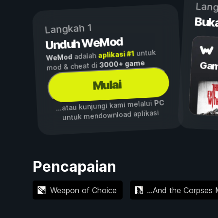
Lang
Buk
Langkah 1
Unduh WeMod
untuk
aplikasi #1
adalah
WeMod
3000+ game
Gam
mod & cheat di
Mulai
PC
...atau kunjungi kami melalui
untuk mendownload aplikasi
Pencapaian
Weapon of Choice
...And the Corpses