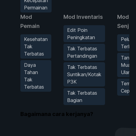
Kecepatan
Permainan
Mod
Mod Inventaris
Mod
Pemain
Senjat
Edit Poin
Peningkatan
Kesehatan
Peluru
Tak
Terbat
Tak Terbatas
Terbatas
Pertandingan
Tanpa
Daya
Muat
Tak Terbatas
Tahan
Ulang
Suntikan/Kotak
Tak
P3K
Temba
Terbatas
Cepat
Tak Terbatas
Bagian
Bagaimana cara kerjanya?