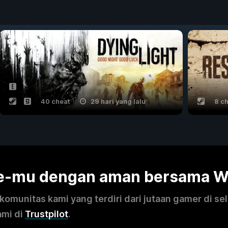
40 cheat
29 hari yang lalu
8 c
me-mu dengan aman bersama 
omunitas kami yang terdiri dari jutaan gamer di se
ami di
Trustpilot
.