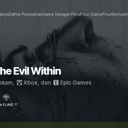
janya
Daftar Permainan
Game Dengan Peta
Fitur Game
Fitur
Komunit
he Evil Within
team
,
Xbox
, dan
Epic Games
eh FLiNG ↗