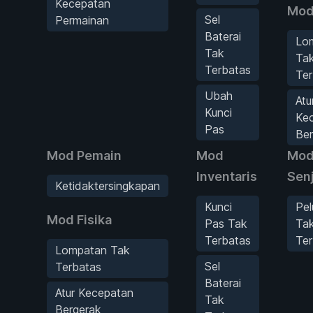
Kecepatan
Mod
Sel
Permainan
Baterai
Lo
Tak
Ta
Terbatas
Ter
Ubah
Atu
Kunci
Ke
Pas
Ber
Mod Pemain
Mod
Mo
Inventaris
Sen
Ketidaktersingkapan
Kunci
Pel
Mod Fisika
Pas Tak
Ta
Terbatas
Ter
Lompatan Tak
Sel
Terbatas
Baterai
Atur Kecepatan
Tak
Bergerak