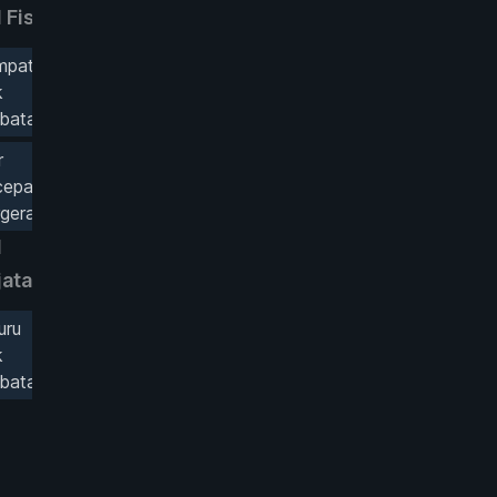
 Fisika
mpatan
k
batas
r
cepatan
gerak
d
Mod Game
jata
Kecepatan
Permainan
uru
k
batas