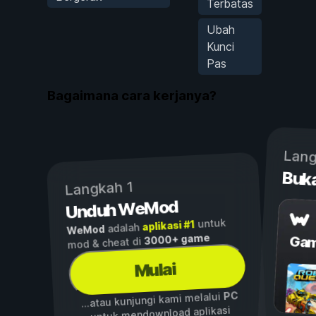
Terbatas
Ubah
Kunci
Pas
Bagaimana cara kerjanya?
Lang
Buk
Langkah 1
Unduh WeMod
untuk
aplikasi #1
adalah
WeMod
3000+ game
Gam
mod & cheat di
Mulai
PC
...atau kunjungi kami melalui
untuk mendownload aplikasi