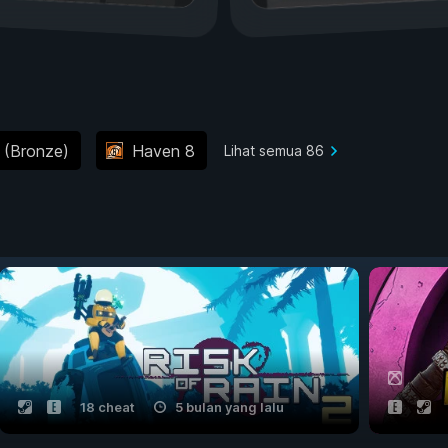
 (Bronze)
Haven 8
Lihat semua 86
18 cheat
5 bulan yang lalu