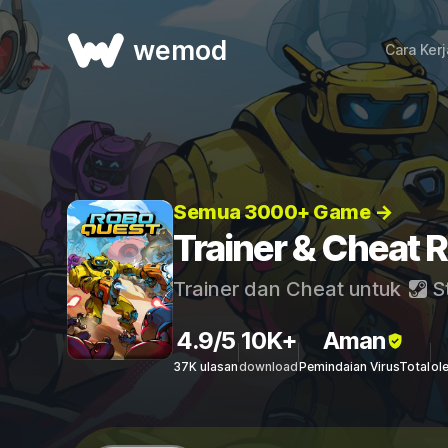
wemod
Cara Ker
Semua 3000+ Game →
Trainer & Cheat 
Trainer dan Cheat untuk
S
4.9/5
10K+
Aman
37K ulasan
download
Pemindaian VirusTotal
ol