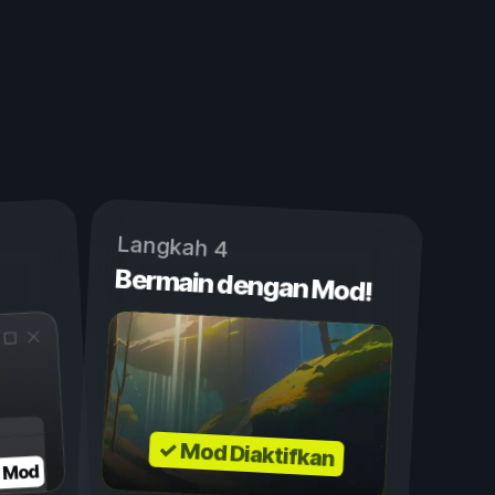
Langkah 4
Bermain dengan Mod!
✓ Mod Diaktifkan
n Mod