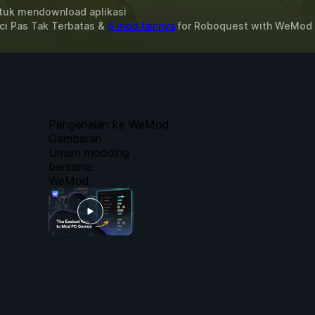
uk mendownload aplikasi
ci Pas Tak Terbatas &
6 mod lainnya
for
Roboquest
with
WeMod
Pengenalan ke WeMod
Gambaran
Umum modding
bersama
WeMod