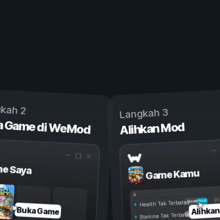
kah 2
Langkah 3
a Game di WeMod
Alihkan Mod
e Saya
Game Kamu
Aktif
Nonaktif
Health Tak Terbatas
Alihka
Buka Game
Stamina Tak Terbatas