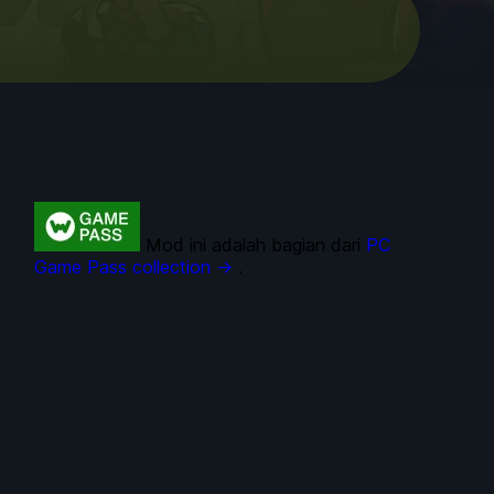
Mod ini adalah bagian dari
PC
Game Pass collection →
.