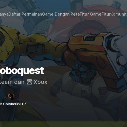
janya
Daftar Permainan
Game Dengan Peta
Fitur Game
Fitur
Komunit
Roboquest
team
dan
Xbox
eh ColonelRVH ↗