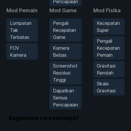
Pencapaian
Mod Pemain
Mod Game
Mod Fisika
Lompatan
Pengali
Kecepatan
Tak
Kecepatan
Super
Terbatas
Game
Pengali
FOV
Kamera
Kecepatan
Kamera
Bebas
Pemain
Screenshot
Gravitasi
Resolusi
Rendah
Tinggi
Skala
Dapatkan
Gravitasi
Semua
Pencapaian
Bagaimana cara kerjanya?