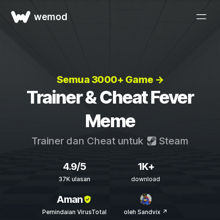
wemod
Semua 3000+ Game →
Trainer & Cheat Fever
Meme
Trainer dan Cheat untuk
Steam
4.9/5
1K+
37K ulasan
download
Aman
Pemindaian VirusTotal
oleh Sandvix ↗