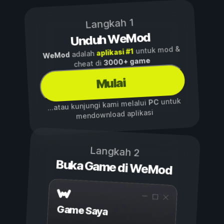
Langkah 1
Unduh WeMod
untuk mod &
aplikasi #1
adalah
WeMod
3000+ game
cheat di
Mulai
untuk
PC
...atau kunjungi kami melalui
mendownload aplikasi
Langkah 2
Buka Game di WeMod
Game Saya