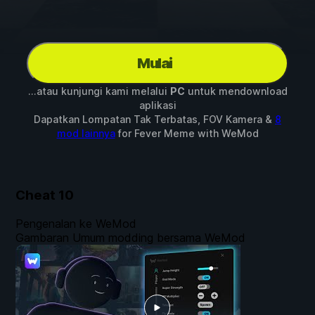
Mulai
...atau kunjungi kami melalui
PC
untuk mendownload
aplikasi
Dapatkan Lompatan Tak Terbatas, FOV Kamera &
8
mod lainnya
for
Fever Meme
with
WeMod
Cheat
10
Pengenalan ke WeMod
Gambaran Umum modding bersama WeMod