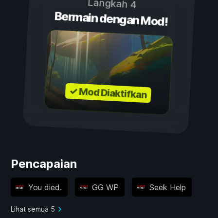
Langkah 4
Bermain dengan Mod!
✓ Mod Diaktifkan
Pencapaian
You died.
GG WP
Seek Help
Lihat semua 5