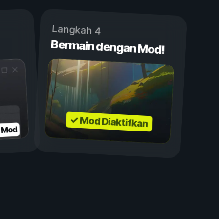
Langkah 4
Bermain dengan Mod!
✓ Mod Diaktifkan
n Mod