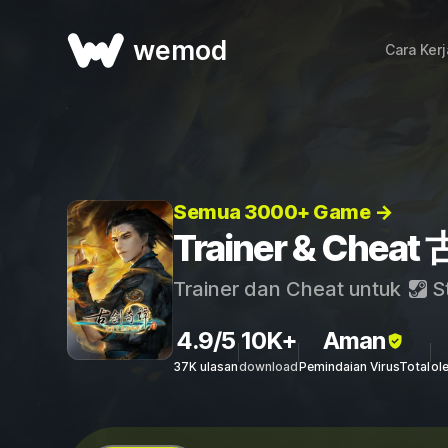
wemod
Cara Ker
Semua 3000+ Game →
Trainer & Chea
Trainer dan Cheat untuk
S
4.9/5
10K+
Aman
37K ulasan
download
Pemindaian VirusTotal
ol