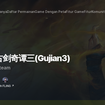
janya
Daftar Permainan
Game Dengan Peta
Fitur Game
Fitur
Komunit
t 古剑奇谭三(Gujian3)
team
eh FLiNG ↗