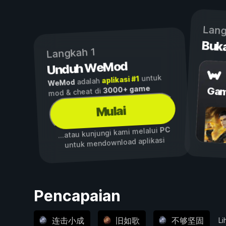
Lang
Buk
Langkah 1
Unduh WeMod
untuk
aplikasi #1
adalah
WeMod
3000+ game
Gam
mod & cheat di
Mulai
PC
...atau kunjungi kami melalui
untuk mendownload aplikasi
Pencapaian
连击小成
旧如歌
不够坚固
Li