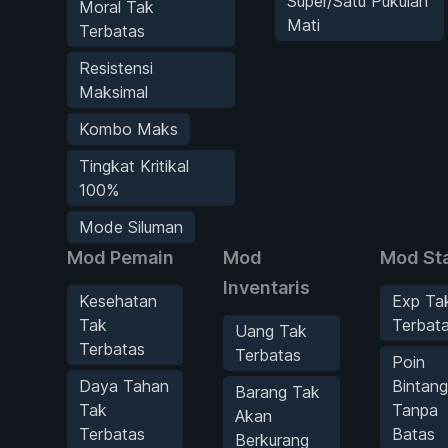
Super/Satu Pukulan
Moral Tak
Mati
Terbatas
Resistensi
Maksimal
Kombo Maks
Tingkat Kritikal
100%
Mode Siluman
Mod Pemain
Mod
Mod Sta
Inventaris
Kesehatan
Exp Ta
Tak
Terbat
Uang Tak
Terbatas
Terbatas
Poin
Daya Tahan
Bintang
Barang Tak
Tak
Tanpa
Akan
Terbatas
Batas
Berkurang