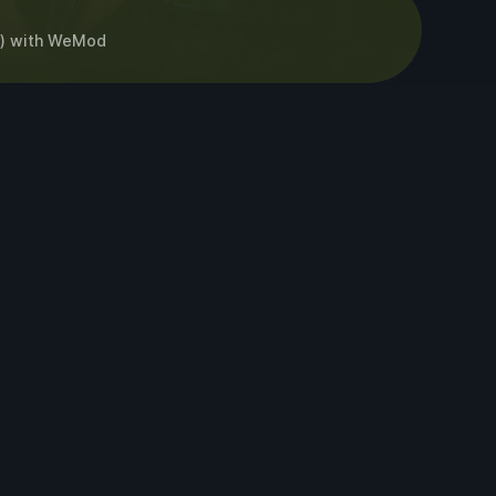
)
with
WeMod