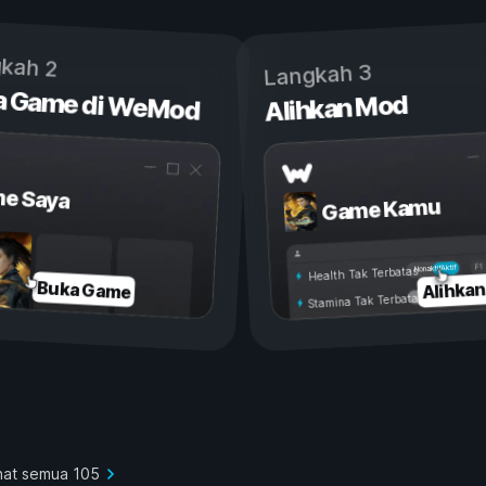
kah 2
Langkah 3
a Game di WeMod
Alihkan Mod
e Saya
Game Kamu
Aktif
Nonaktif
Health Tak Terbatas
Alihka
Buka Game
Stamina Tak Terbatas
hat semua 105