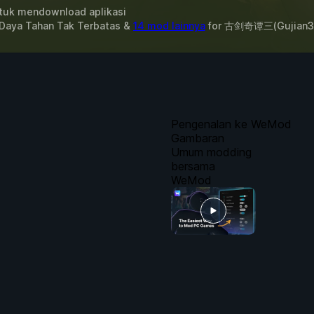
uk mendownload aplikasi
 Daya Tahan Tak Terbatas &
14 mod lainnya
for
古剑奇谭三(Gujian3
Pengenalan ke WeMod
Gambaran
Umum modding
bersama
WeMod