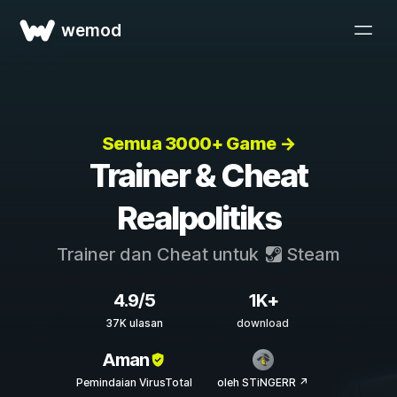
wemod
Semua 3000+ Game →
Trainer & Cheat
Realpolitiks
Trainer dan Cheat untuk
Steam
4.9/5
1K+
37K ulasan
download
Aman
Pemindaian VirusTotal
oleh STiNGERR ↗