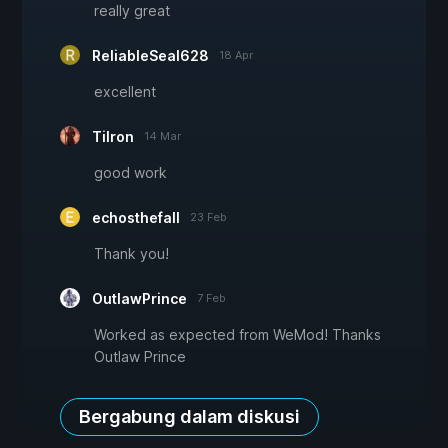
really great
ReliableSeal628
18 Apr
excellent
Tilron
14 Mar
good work
echosthefall
23 Feb
Thank you!
OutlawPrince
7 Feb
Worked as expected from WeMod! Thanks
Outlaw Prince
Bergabung dalam diskusi