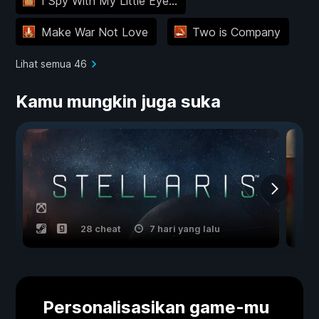
I Spy With My Little Eye...
Make War Not Love
Two is Company
Lihat semua 46
Kamu mungkin juga suka
28 cheat
7 hari yang lalu
Personalisasikan game-mu