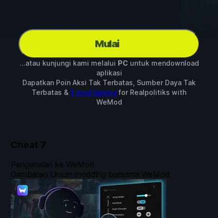
Mulai
...atau kunjungi kami melalui
PC
untuk mendownload
aplikasi
Dapatkan Poin Aksi Tak Terbatas, Sumber Daya Tak
Terbatas &
5 mod lainnya
for
Realpolitiks
with
WeMod
Cheat
7
Pengenalan ke WeMod
Gambaran Umum modding bersama WeMod