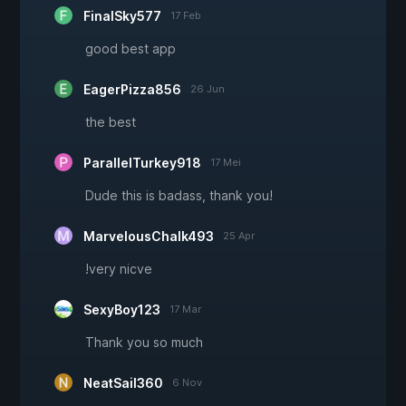
FinalSky577
17 Feb
good best app
EagerPizza856
26 Jun
the best
ParallelTurkey918
17 Mei
Dude this is badass, thank you!
MarvelousChalk493
25 Apr
!very nicve
SexyBoy123
17 Mar
Thank you so much
NeatSail360
6 Nov