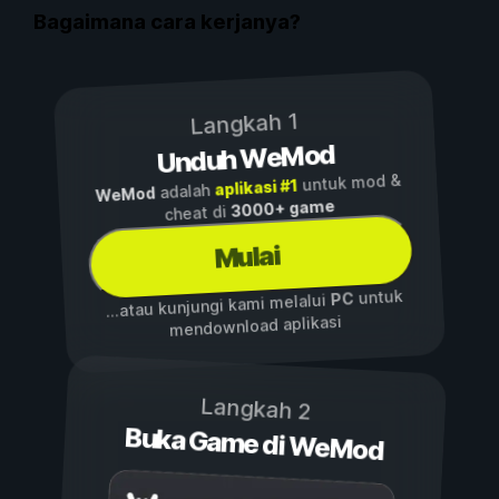
Bagaimana cara kerjanya?
Langkah 1
Unduh WeMod
untuk mod &
aplikasi #1
adalah
WeMod
3000+ game
cheat di
Mulai
untuk
PC
...atau kunjungi kami melalui
mendownload aplikasi
Langkah 2
Buka Game di WeMod