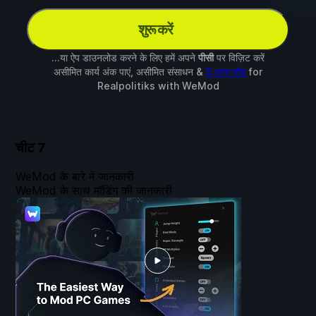
शुरू करें
...या ऐप डाउनलोड करने के लिए हमें अपने
पीसी
पर विज़िट करें
असीमित कार्य अंक पाएं, असीमित संसाधन &
5 अन्य मॉड
for
Realpolitiks
with
WeMod
चीट
7
WeMod के बारे में जानकारी
WeMod के साथ मॉडिंग की जानकारी