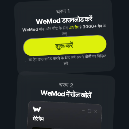
चरण 1
WeMod डाउनलोड करें
के
3000+ गेम
है
#1 ऐप
मॉड और चीट के लिए
WeMod
लिए
शुरू करें
पर विज़िट
पीसी
...या ऐप डाउनलोड करने के लिए हमें अपने
करें
चरण 2
WeMod में खेल खोलें
मेरे गेम