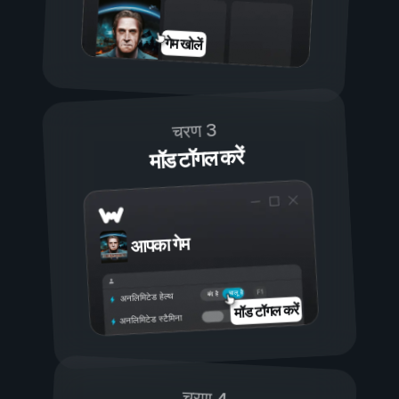
गेम खोलें
चरण 3
मॉड टॉगल करें
आपका गेम
चालू है
बंद है
अनलिमिटेड हेल्थ
मॉड टॉगल करें
अनलिमिटेड स्टैमिना
चरण 4