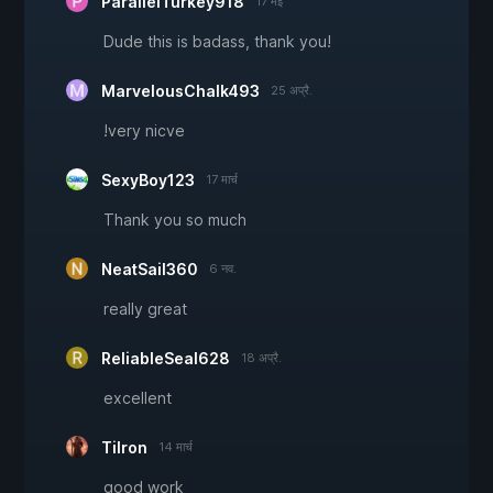
ParallelTurkey918
17 मई
Dude this is badass, thank you!
MarvelousChalk493
25 अप्रै.
!very nicve
SexyBoy123
17 मार्च
Thank you so much
NeatSail360
6 नव.
really great
ReliableSeal628
18 अप्रै.
excellent
Tilron
14 मार्च
good work