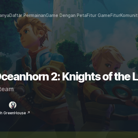
janya
Daftar Permainan
Game Dengan Peta
Fitur Game
Fitur
Komunit
Oceanhorn 2: Knights of the 
team
eh GreenHouse ↗