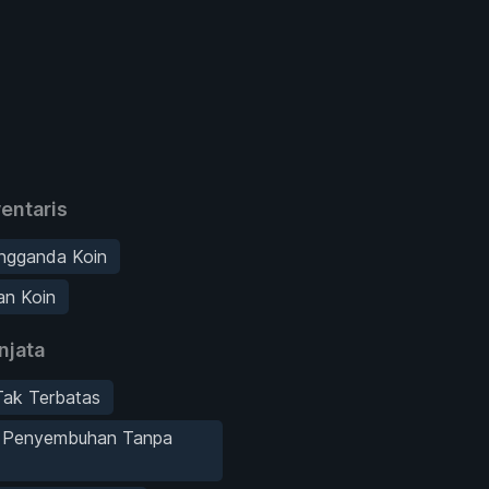
entaris
engganda Koin
an Koin
njata
Tak Terbatas
 Penyembuhan Tanpa