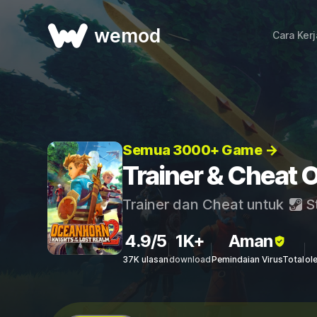
wemod
Cara Ker
Semua 3000+ Game →
Trainer & Cheat 
Trainer dan Cheat untuk
S
4.9/5
1K+
Aman
37K ulasan
download
Pemindaian VirusTotal
ol