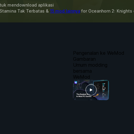
uk mendownload aplikasi
 Stamina Tak Terbatas &
15 mod lainnya
for
Oceanhorn 2: Knights 
Pengenalan ke WeMod
Gambaran
Umum modding
bersama
WeMod