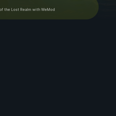
of the Lost Realm
with
WeMod