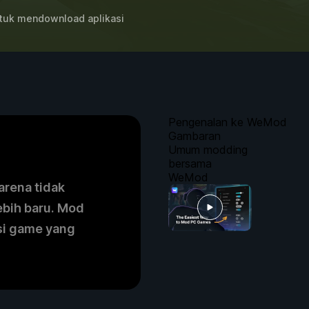
uk mendownload aplikasi
Pengenalan ke WeMod
Gambaran
Umum modding
bersama
WeMod
arena tidak
ebih baru. Mod
si game yang