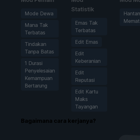
Statistik
Mode Dewa
Hanta
Memat
Emas Tak
Mana Tak
Terbatas
Terbatas
Edit Emas
Tindakan
Tanpa Batas
Edit
Keberanian
1 Durasi
Penyelesaian
Edit
Kemampuan
Reputasi
Bertarung
Edit Kartu
Maks
Tayangan
Bagaimana cara kerjanya?