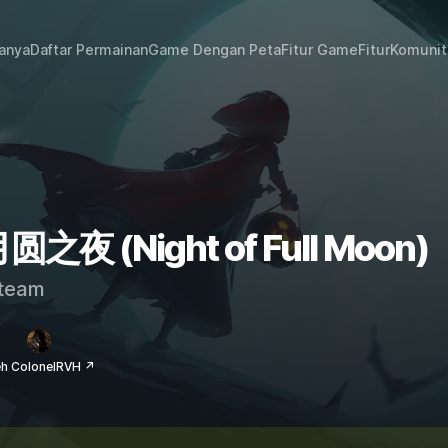
janya
Daftar Permainan
Game Dengan Peta
Fitur Game
Fitur
Komunit
月圆之夜 (Night of Full Moon)
team
eh ColonelRVH ↗