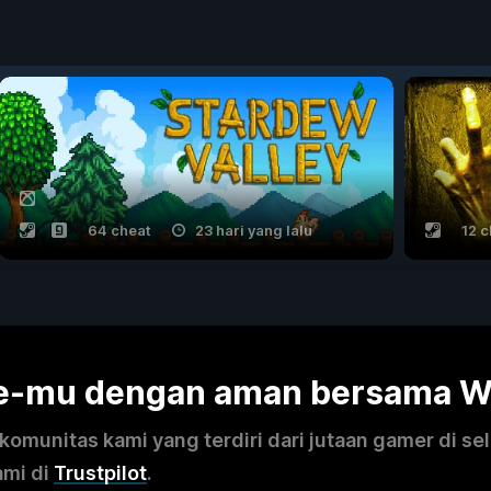
64 cheat
23 hari yang lalu
12 c
me-mu dengan aman bersama 
omunitas kami yang terdiri dari jutaan gamer di se
ami di
Trustpilot
.