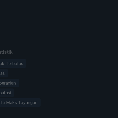
tistik
ak Terbatas
mas
beranian
putasi
artu Maks Tayangan