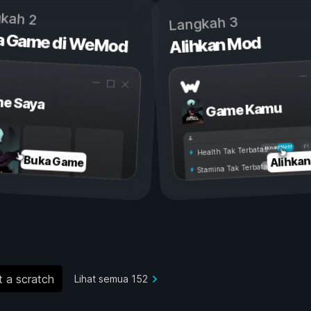
kah 2
Langkah 3
a Game di WeMod
Alihkan Mod
e Saya
Game Kamu
Aktif
Nonaktif
Health Tak Terbatas
Alihka
Buka Game
Stamina Tak Terbatas
 a scratch
Lihat semua 152