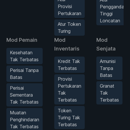
Provisi
Pengganda
Pertukaran
Tinggi
Loncatan
Atur Token
Turing
Mod Pemain
Mod
Mod
Inventaris
Senjata
Kesehatan
Tak Terbatas
Kredit Tak
Amunisi
Terbatas
Tanpa
Perisai Tanpa
Batas
Batas
Provisi
Pertukaran
Granat
Perisai
Tak
Tak
Sementara
Terbatas
Terbatas
Tak Terbatas
Token
Muatan
Turing Tak
Penghindaran
Terbatas
Tak Terbatas