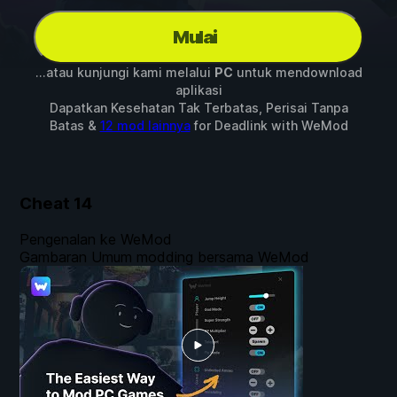
Mulai
...atau kunjungi kami melalui
PC
untuk mendownload
aplikasi
Dapatkan Kesehatan Tak Terbatas, Perisai Tanpa
Batas &
12 mod lainnya
for
Deadlink
with
WeMod
Cheat
14
Pengenalan ke WeMod
Gambaran Umum modding bersama WeMod