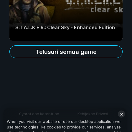
S.T.A.L.K.E.R.: Clear Sky - Enhanced Edition
Telusuri semua game
Syarat dan Ketentuan
Kebijakan Privasi
When you visit our website or use our desktop application we
Dukungan
use technologies like cookies to provide our services, analyze