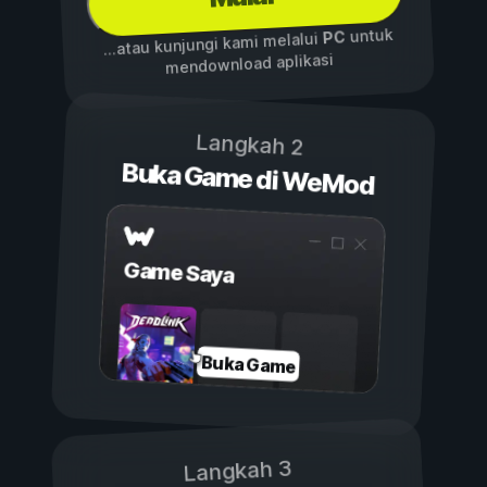
untuk
PC
...atau kunjungi kami melalui
mendownload aplikasi
Langkah 2
Buka Game di WeMod
Game Saya
Buka Game
Langkah 3