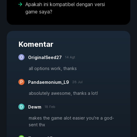
Apakah ini kompatibel dengan versi
game saya?
Komentar
OriginalSeed27
14 Agt
all options work, thanks
Pandaemonium_L9
28 Jul
absolutely awesome, thanks a lot!
Dewm
18 Feb
makes the game alot easier you're a god-
sent thx