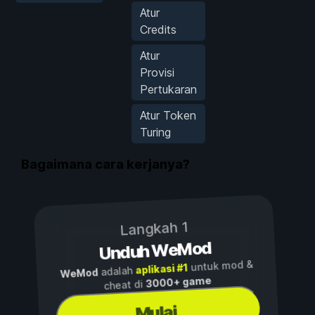
Atur
Credits
Atur
Provisi
Pertukaran
Atur Token
Turing
Bagaimana cara kerjanya?
Langkah 1
Unduh WeMod
untuk mod &
aplikasi #1
adalah
WeMod
3000+ game
cheat di
Mulai