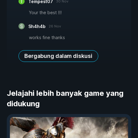
Tempest07
30 Nov
Your the best !!!
Sh4h4b
26 Nov
works fine thanks
Bergabung dalam diskusi
Jelajahi lebih banyak game yang
didukung