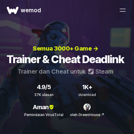
wemod
Semua 3000+ Game →
Trainer & Cheat Deadlink
Trainer dan Cheat untuk
Steam
4.9/5
1K+
37K ulasan
download
Aman
Pemindaian VirusTotal
oleh GreenHouse ↗