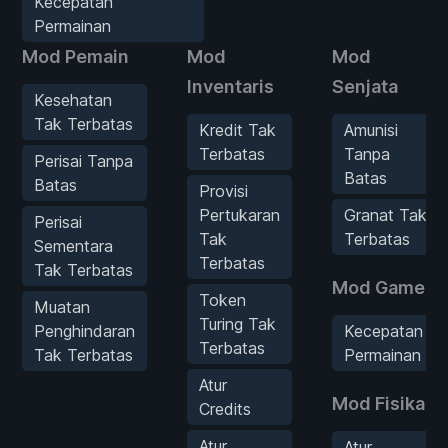
Kecepatan
Permainan
Mod Pemain
Mod
Mod
Inventaris
Senjata
Kesehatan
Tak Terbatas
Kredit Tak
Amunisi
Terbatas
Tanpa
Perisai Tanpa
Batas
Batas
Provisi
Pertukaran
Granat Tak
Perisai
Tak
Terbatas
Sementara
Terbatas
Tak Terbatas
Mod Game
Token
Muatan
Turing Tak
Penghindaran
Kecepatan
Terbatas
Tak Terbatas
Permainan
Atur
Mod Fisika
Credits
Atur
Atur