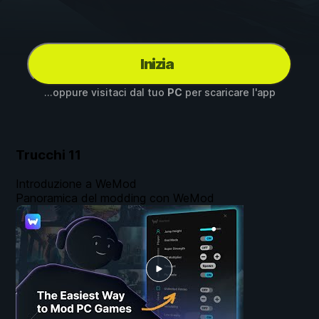
Inizia
...oppure visitaci dal tuo
PC
per scaricare l'app
Trucchi
11
Introduzione a WeMod
Panoramica del modding con WeMod