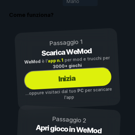
Mano
Come funziona?
Passaggio 1
Scarica WeMod
per mod e trucchi per
app n. 1
è l'
WeMod
3000+ giochi
Inizia
per scaricare
PC
...oppure visitaci dal tuo
l'app
Passaggio 2
Apri gioco in WeMod