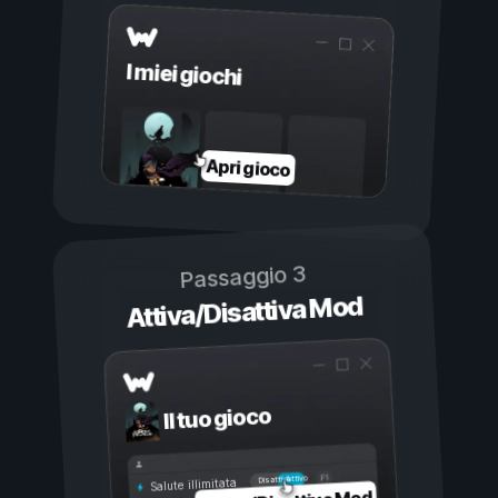
I miei giochi
Apri gioco
Passaggio 3
Attiva/Disattiva Mod
Il tuo gioco
Attivo
Disattivo
Salute illimitata