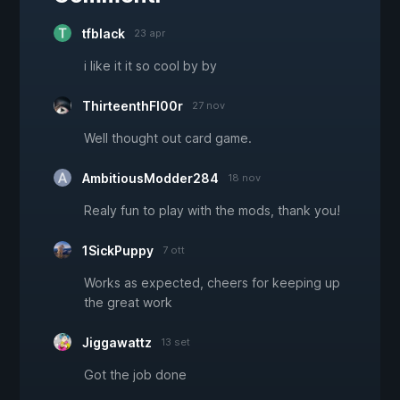
tfblack
23 apr
i like it it so cool by by
ThirteenthFl00r
27 nov
Well thought out card game.
AmbitiousModder284
18 nov
Realy fun to play with the mods, thank you!
1SickPuppy
7 ott
Works as expected, cheers for keeping up
the great work
Jiggawattz
13 set
Got the job done