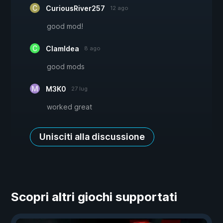
CuriousRiver257
12 ago
good mod!
ClamIdea
8 ago
good mods
M3K0
27 lug
worked great
Unisciti alla discussione
Scopri altri giochi supportati