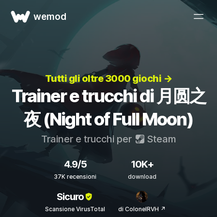
wemod
Tutti gli oltre 3000 giochi →
Trainer e trucchi di 月圆之
夜 (Night of Full Moon)
Trainer e trucchi per
Steam
4.9/5
10K+
37K recensioni
download
Sicuro
Scansione VirusTotal
di ColonelRVH ↗