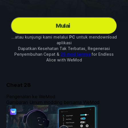
Mulai
...atau kunjungi kami melalui
PC
untuk mendownload
aplikasi
Dapatkan Kesehatan Tak Terbatas, Regenerasi
Penyembuhan Cepat &
26 mod lainnya
for
Endless
Alice
with
WeMod
Cheat
28
Pengenalan ke WeMod
Gambaran Umum modding bersama WeMod