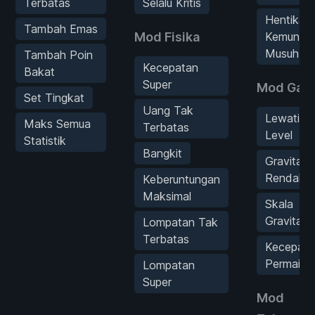
Terbatas
Selalu Kritis
Hentikan
Tambah Emas
Mod Fisika
Kemuncul
Musuh
Tambah Poin
Kecepatan
Bakat
Super
Mod Gam
Set Tingkat
Uang Tak
Lewati
Maks Semua
Terbatas
Level
Statistik
Bangkit
Gravitasi
Rendah
Keberuntungan
Maksimal
Skala
Gravitasi
Lompatan Tak
Terbatas
Kecepata
Permaina
Lompatan
Super
Mod