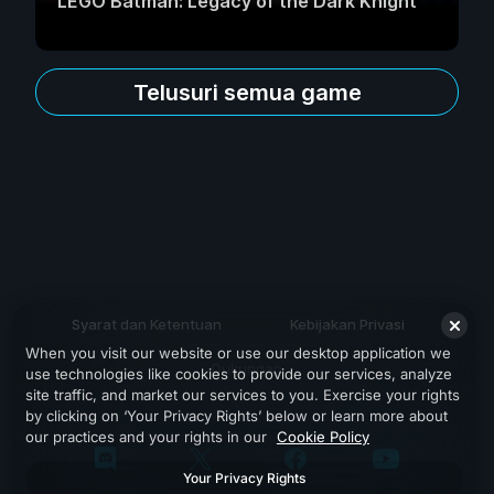
LEGO Batman: Legacy of the Dark Knight
Telusuri semua game
Syarat dan Ketentuan
Kebijakan Privasi
When you visit our website or use our desktop application we
Dukungan
use technologies like cookies to provide our services, analyze
site traffic, and market our services to you. Exercise your rights
by clicking on ‘Your Privacy Rights’ below or learn more about
our practices and your rights in our
Cookie Policy
Your Privacy Rights