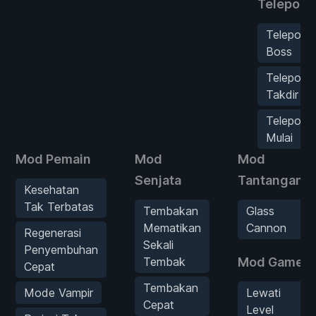
Teleporta
Teleport
Boss
Teleport
Takdir
Teleport
Mulai
Mod Pemain
Mod
Mod
Senjata
Tantangan
Kesehatan
Tak Terbatas
Tembakan
Glass
Mematikan
Cannon
Regenerasi
Sekali
Penyembuhan
Tembak
Mod Game
Cepat
Tembakan
Mode Vampir
Lewati
Cepat
Level