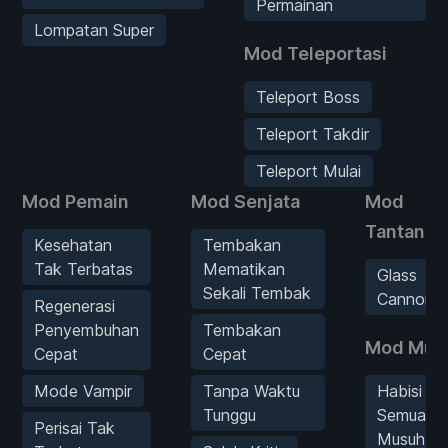
Permainan
Lompatan Super
Mod Teleportasi
Teleport Boss
Teleport Takdir
Teleport Mulai
Mod Pemain
Mod Senjata
Mod
Tantanga
Kesehatan
Tembakan
Tak Terbatas
Mematikan
Glass
Sekali Tembak
Cannon
Regenerasi
Penyembuhan
Tembakan
Mod Mus
Cepat
Cepat
Mode Vampir
Tanpa Waktu
Habisi
Tunggu
Semua
Perisai Tak
Musuh