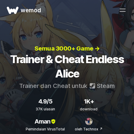
wemod
Semua 3000+ Game →
Trainer & Cheat Endless
Alice
Trainer dan Cheat untuk
Steam
4.9/5
1K+
37K ulasan
download
Aman
Pemindaian VirusTotal
oleh Technox ↗