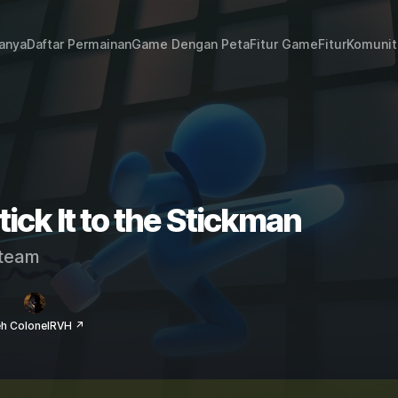
janya
Daftar Permainan
Game Dengan Peta
Fitur Game
Fitur
Komunit
tick It to the Stickman
team
eh ColonelRVH ↗