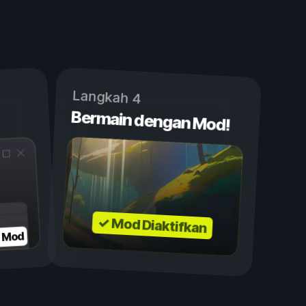
Langkah 4
Bermain dengan Mod!
✓ Mod Diaktifkan
n Mod