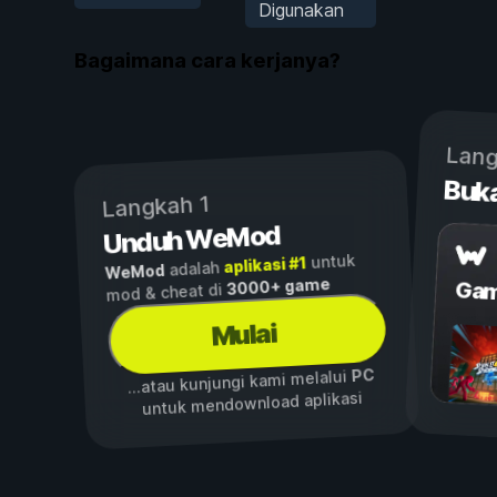
Digunakan
Bagaimana cara kerjanya?
Lang
Buk
Langkah 1
Unduh WeMod
untuk
aplikasi #1
adalah
WeMod
3000+ game
Gam
mod & cheat di
Mulai
PC
...atau kunjungi kami melalui
untuk mendownload aplikasi