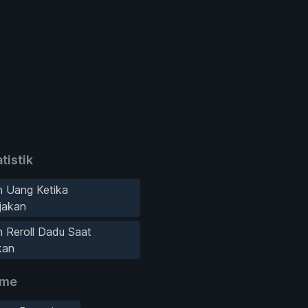
tistik
 Uang Ketika
jakan
 Reroll Dadu Saat
kan
ame