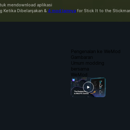
uk mendownload aplikasi
 Ketika Dibelanjakan &
4 mod lainnya
for
Stick It to the Stickma
Pengenalan ke WeMod
Gambaran
Umum modding
bersama
WeMod