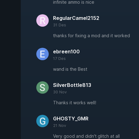
infinite ammo is nice
RegularCamel2152
31 Des
thanks for fixing a mod and it worked
ebreen100
17 Des
wand is the Best
SilverBottle813
30 Nov
Thanks it works well!
GHOSTY_GMR
21 Nov
Very good and didn't glitch at all