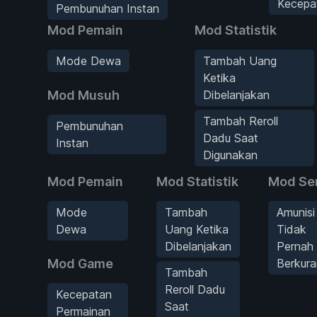
Kecepa
Pembunuhan Instan
Mod Pemain
Mod Statistik
Mode Dewa
Tambah Uang
Ketika
Mod Musuh
Dibelanjakan
Tambah Reroll
Pembunuhan
Dadu Saat
Instan
Digunakan
Mod Pemain
Mod Statistik
Mod Se
Mode
Tambah
Amunisi
Dewa
Uang Ketika
Tidak
Dibelanjakan
Pernah
Mod Game
Berkur
Tambah
Reroll Dadu
Kecepatan
Saat
Permainan