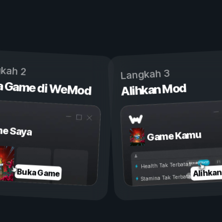
kah 2
Langkah 3
a Game di WeMod
Alihkan Mod
e Saya
Game Kamu
Aktif
Nonaktif
Health Tak Terbatas
Alihka
Buka Game
Stamina Tak Terbatas