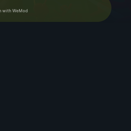
n
with
WeMod