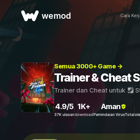
wemod
Cara Ker
Semua 3000+ Game →
Trainer & Cheat S
Trainer dan Cheat untuk
S
4.9/5
1K+
Aman
37K ulasan
download
Pemindaian VirusTotal
ol