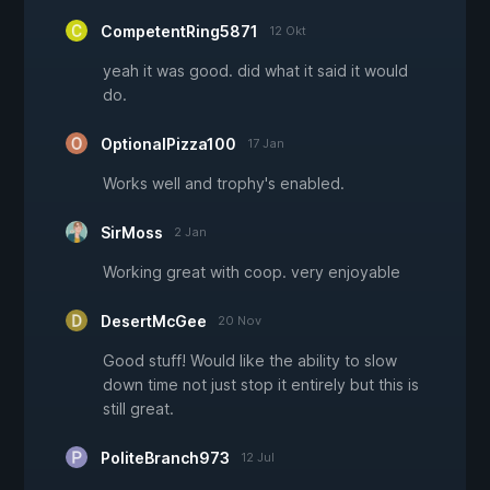
CompetentRing5871
12 Okt
yeah it was good. did what it said it would
do.
OptionalPizza100
17 Jan
Works well and trophy's enabled.
SirMoss
2 Jan
Working great with coop. very enjoyable
DesertMcGee
20 Nov
Good stuff! Would like the ability to slow
down time not just stop it entirely but this is
still great.
PoliteBranch973
12 Jul