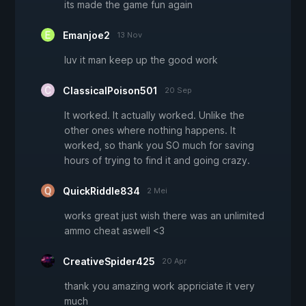
its made the game fun again
Emanjoe2
13 Nov
luv it man keep up the good work
ClassicalPoison501
20 Sep
It worked. It actually worked. Unlike the
other ones where nothing happens. It
worked, so thank you SO much for saving
hours of trying to find it and going crazy.
QuickRiddle834
2 Mei
works great just wish there was an unlimited
ammo cheat aswell <3
CreativeSpider425
20 Apr
thank you amazing work appriciate it very
much