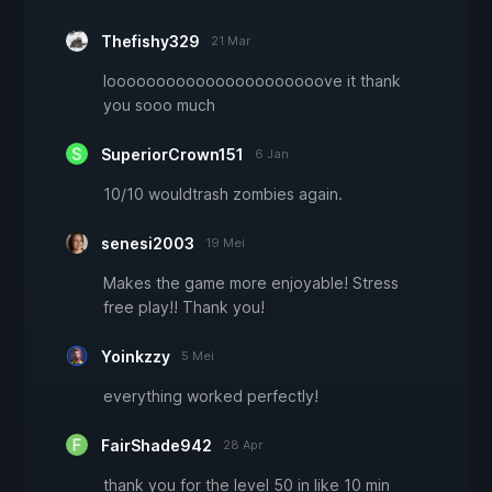
Thefishy329
21 Mar
loooooooooooooooooooooove it thank
you sooo much
SuperiorCrown151
6 Jan
10/10 wouldtrash zombies again.
senesi2003
19 Mei
Makes the game more enjoyable! Stress
free play!! Thank you!
Yoinkzzy
5 Mei
everything worked perfectly!
FairShade942
28 Apr
thank you for the level 50 in like 10 min