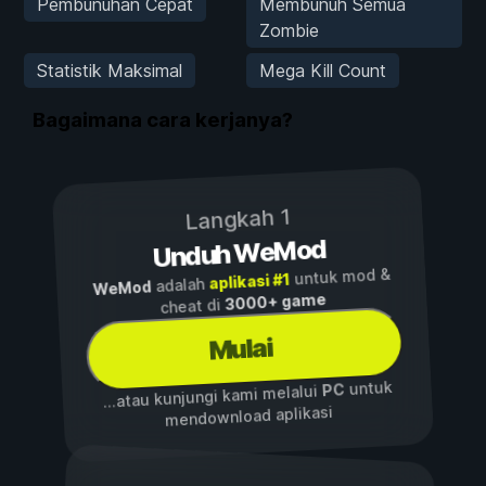
Pembunuhan Cepat
Membunuh Semua
Zombie
Statistik Maksimal
Mega Kill Count
Bagaimana cara kerjanya?
Langkah 1
Unduh WeMod
untuk mod &
aplikasi #1
adalah
WeMod
3000+ game
cheat di
Mulai
untuk
PC
...atau kunjungi kami melalui
mendownload aplikasi