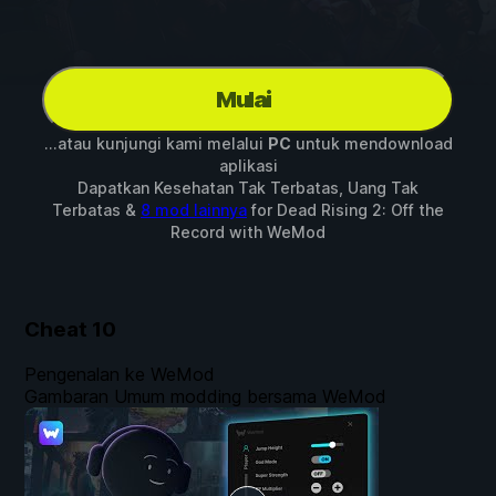
Mulai
...atau kunjungi kami melalui
PC
untuk mendownload
aplikasi
Dapatkan Kesehatan Tak Terbatas, Uang Tak
Terbatas &
8 mod lainnya
for
Dead Rising 2: Off the
Record
with
WeMod
Cheat
10
Pengenalan ke WeMod
Gambaran Umum modding bersama WeMod