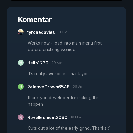
Komentar
tyronedavies
11 Okt
Works now - load into main menu first
before enabling wemod
Hello1230
29 Apr
It's really awesome. Thank you.
RelativeCrown6548
26 Apr
thank you developer for making this
happen
NovelElement2090
19 Mar
Cuts out a lot of the early grind. Thanks :)