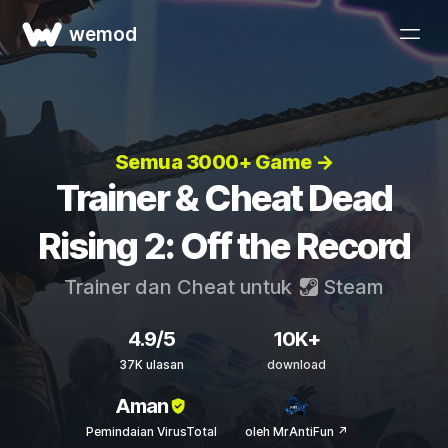
wemod
Semua 3000+ Game →
Trainer & Cheat Dead
Rising 2: Off the Record
Trainer dan Cheat untuk
Steam
4.9/5
10K+
37K ulasan
download
Aman
Pemindaian VirusTotal
oleh MrAntiFun ↗