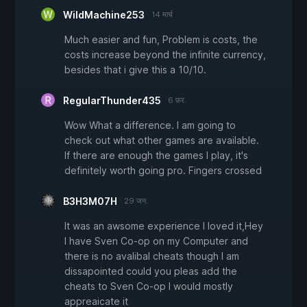
WildMachine253
14 मार्च
Much easier and fun, Problem is costs, the
costs increase beyond the infinite currency,
besides that i give this a 10/10.
RegularThunder435
6 फ़र.
Wow What a difference. I am going to
check out what other games are available.
If there are enough the games I play, it's
definitely worth going pro. Fingers crossed
B3H3M07H
29 जन.
It was an awsome experience I loved it,Hey
I have Sven Co-op on my Computer and
there is no avalibal cheats though I am
dissapointed could you pleas add the
cheats to Sven Co-op I would mostly
appreaicate it