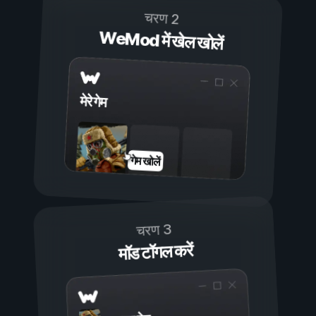
चरण 2
WeMod में खेल खोलें
मेरे गेम
गेम खोलें
चरण 3
मॉड टॉगल करें