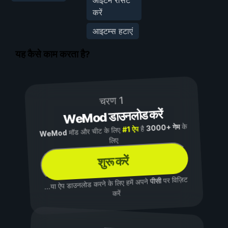
करें
आइटम्स हटाएं
यह कैसे काम करता है?
चरण 1
WeMod डाउनलोड करें
के
3000+ गेम
है
#1 ऐप
मॉड और चीट के लिए
WeMod
लिए
शुरू करें
पर विज़िट
पीसी
...या ऐप डाउनलोड करने के लिए हमें अपने
करें