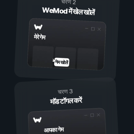
चरण 2
WeMod में खेल खोलें
मेरे गेम
गेम खोलें
चरण 3
मॉड टॉगल करें
आपका गेम