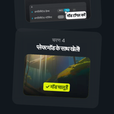
चालू है
बंद है
अनलिमिटेड हेल्थ
मॉड टॉगल करें
अनलिमिटेड स्टैमिना
चरण 4
प्लेयर मॉड के साथ खेलें!
✓ मॉड चालू हैं