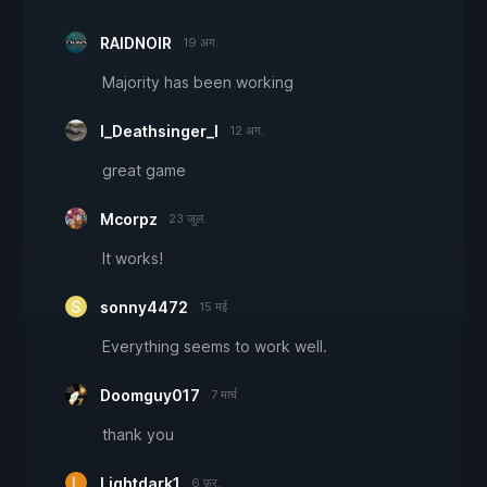
RAIDNOIR
19 अग.
Majority has been working
I_Deathsinger_I
12 अग.
great game
Mcorpz
23 जुल.
It works!
sonny4472
15 मई
Everything seems to work well.
Doomguy017
7 मार्च
thank you
Lightdark1
6 फ़र.