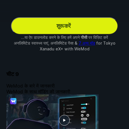
शुरू करें
...या ऐप डाउनलोड करने के लिए हमें अपने
पीसी
पर विज़िट करें
अनलिमिटेड स्वास्थ्य पाएं, अनलिमिटेड पैसा &
7 अन्य मॉड
for
Tokyo
Xanadu eX+
with
WeMod
चीट
9
WeMod के बारे में जानकारी
WeMod के साथ मॉडिंग की जानकारी