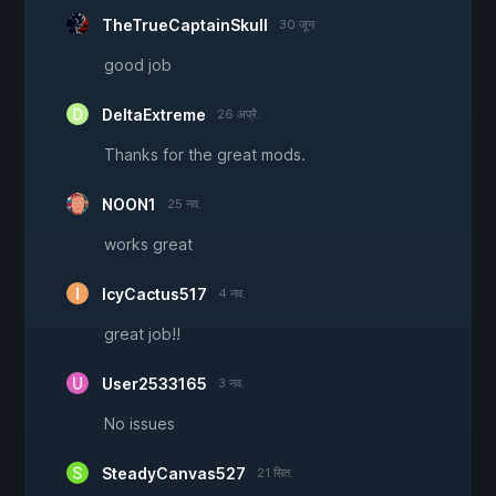
TheTrueCaptainSkull
30 जून
good job
DeltaExtreme
26 अप्रै.
Thanks for the great mods.
NOON1
25 नव.
works great
IcyCactus517
4 नव.
great job!!
User2533165
3 नव.
No issues
SteadyCanvas527
21 सित.