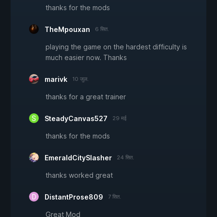
thanks for the mods
TheMpouxan
6 सित.
playing the game on the hardest difficulty is
much easier now. Thanks
marivk
10 जुल.
thanks for a great trainer
SteadyCanvas527
29 मई
thanks for the mods
EmeraldCitySlasher
24 सित.
thanks worked great
DistantProse809
7 सित.
Great Mod