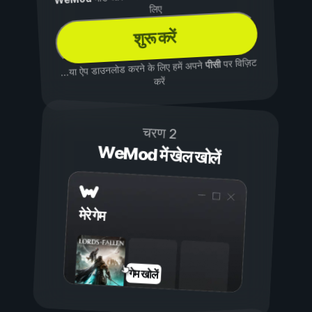
लिए
शुरू करें
पर विज़िट
पीसी
...या ऐप डाउनलोड करने के लिए हमें अपने
करें
चरण 2
WeMod में खेल खोलें
मेरे गेम
गेम खोलें