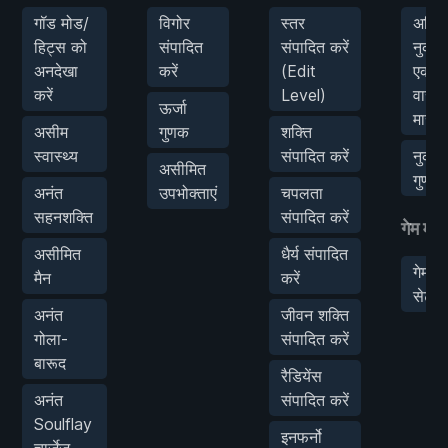
गॉड मोड/
विगोर
स्तर
अधि
हिट्स को
संपादित
संपादित करें
नुकस
अनदेखा
करें
(Edit
एक ह
करें
Level)
वार में
ऊर्जा
मार कर
असीम
गुणक
शक्ति
स्वास्थ्य
संपादित करें
नुकस
असीमित
गुणांक
अनंत
उपभोक्ताएं
चपलता
सहनशक्ति
संपादित करें
गेम मॉड
असीमित
धैर्य संपादित
गेम स्
मैन
करें
सेट कर
अनंत
जीवन शक्ति
गोला-
संपादित करें
बारूद
रैडियेंस
अनंत
संपादित करें
Soulflay
इनफर्नो