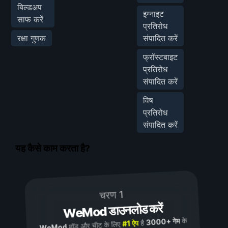
बिल्डअप
इग्नाइट
साफ करें
प्रतिरोध
रक्षा गुणक
संपादित करें
फ्रॉस्टबाइट
प्रतिरोध
संपादित करें
विष
प्रतिरोध
संपादित करें
यह कैसे काम करता है?
चरण 1
WeMod डाउनलोड करें
के
3000+ गेम
है
#1 ऐप
मॉड और चीट के लिए
WeMod