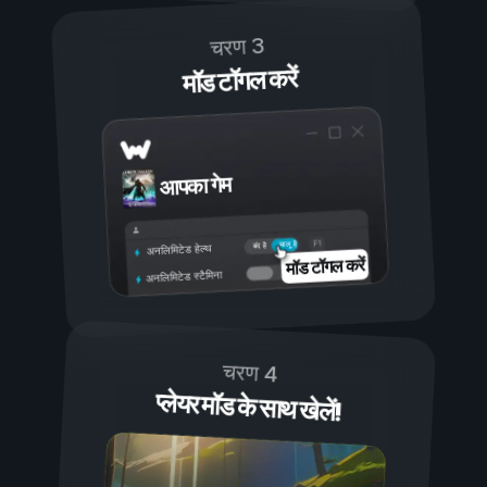
चरण 3
मॉड टॉगल करें
आपका गेम
चालू है
बंद है
अनलिमिटेड हेल्थ
मॉड टॉगल करें
अनलिमिटेड स्टैमिना
चरण 4
प्लेयर मॉड के साथ खेलें!