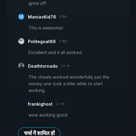
grind off
ManiacKid76
5 दिस.
This is awesome!
Politegoat86
4 दिस.
Excellent and it all worked.
Deathtornado
24 नव.
The cheats worked wonderfully just the
money one took a little while to start
working
frankighost
22 नव.
wow working good
चर्चा में शामिल हों