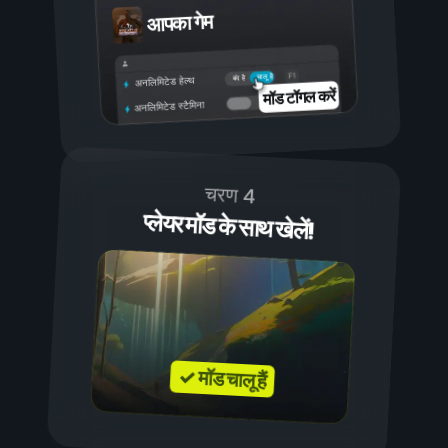
आपका गेम
चालू है
बंद है
अनलिमिटेड हेल्थ
मॉड टॉगल करें
अनलिमिटेड स्टैमिना
चरण 4
प्लेयर मॉड के साथ खेलें!
✓ मॉड चालू हैं