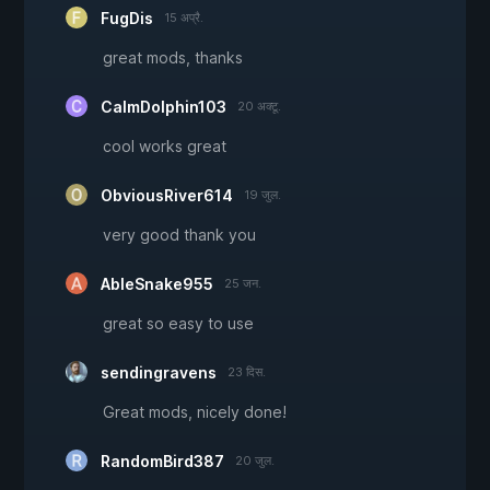
FugDis
15 अप्रै.
great mods, thanks
CalmDolphin103
20 अक्टू.
cool works great
ObviousRiver614
19 जुल.
very good thank you
AbleSnake955
25 जन.
great so easy to use
sendingravens
23 दिस.
Great mods, nicely done!
RandomBird387
20 जुल.