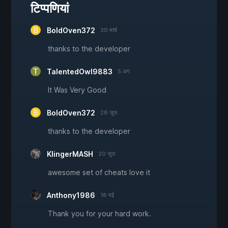
टिप्पणियां
BoldOven372
30 मार्च
thanks to the developer
TalentedOwl9883
5 अग.
It Was Very Good
BoldOven372
28 जुल.
thanks to the developer
KlingerMASH
20 जुल.
awesome set of cheats love it
Anthony1986
18 मई
Thank you for your hard work.