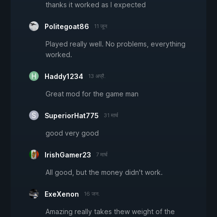
thanks it worked as I expected
Politegoat86
11 जून
Played really well. No problems, everything
worked.
Haddy1234
13 अप्रै.
Great mod for the game man
SuperiorHat775
31 मार्च
good very good
IrishGamer23
7 मार्च
All good, but the money didn't work.
ExeXenon
16 जन.
Amazing really takes thew weight of the