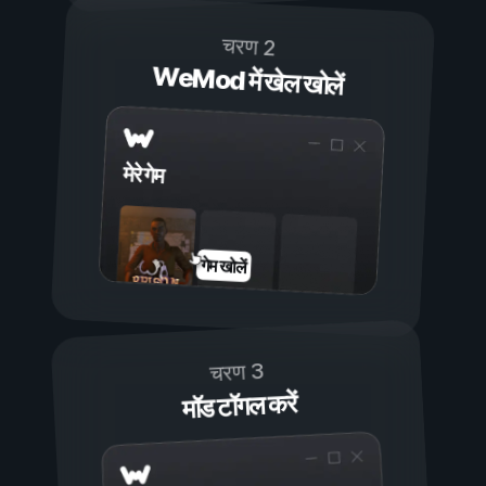
चरण 2
WeMod में खेल खोलें
मेरे गेम
गेम खोलें
चरण 3
मॉड टॉगल करें