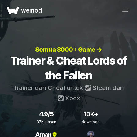
wemod
Semua 3000+ Game →
Trainer & Cheat Lords of
the Fallen
Trainer dan Cheat untuk
Steam
dan
Xbox
4.9/5
10K+
37K ulasan
download
Aman