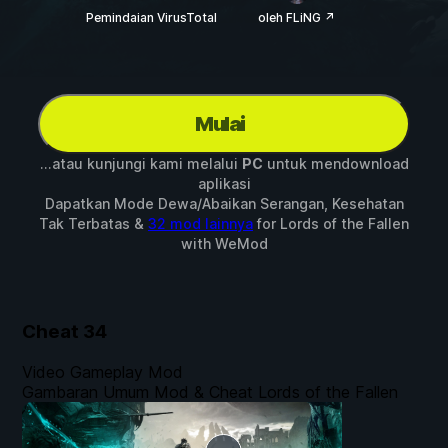
Pemindaian VirusTotal
oleh FLiNG ↗
Mulai
...atau kunjungi kami melalui
PC
untuk mendownload
aplikasi
Dapatkan Mode Dewa/Abaikan Serangan, Kesehatan
Tak Terbatas &
32 mod lainnya
for
Lords of the Fallen
with
WeMod
Cheat
34
Video Gameplay Mod
Gambaran Umum Mod & Cheat Lords of the Fallen