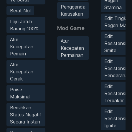
Regen
Pengganda
Stamina
Berat Nol
Kerusakan
Edit Tingkat
Laju Jatuh
Regen Mana
Mod Game
Barang 100%
Edit
Atur
Atur
Resistensi
Kecepatan
Kecepatan
Smite
Pemain
Permainan
Edit
Atur
Resistensi
Kecepatan
Pendarahan
Gerak
Edit
Poise
Resistensi
Maksimal
Terbakar
Bersihkan
Edit
Status Negatif
Resistensi
Secara Instan
Ignite