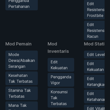
Pengganda
Edit
Pertahanan
Resistensi
Frostbite
Edit
Resistensi
Racun
Mod Pemain
Mod
Mod Statist
Inventaris
Mode
Edit Level
Dewa/Abaikan
Edit
Edit
Serangan
Kekuatan
Kekuatan
Kesehatan
Pengganda
Edit
Tak Terbatas
Vigor
Ketangkasa
Stamina Tak
Konsumsi
Edit
Terbatas
Tak
Ketahanan
Terbatas
Mana Tak
Edit Vitalitas