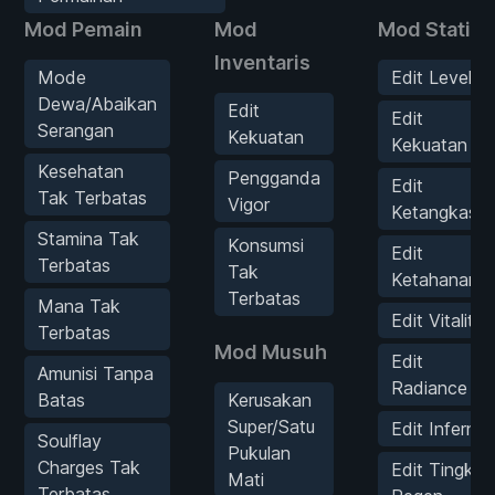
Mod Pemain
Mod
Mod Statist
Inventaris
Mode
Edit Level
Dewa/Abaikan
Edit
Edit
Serangan
Kekuatan
Kekuatan
Kesehatan
Pengganda
Edit
Tak Terbatas
Vigor
Ketangkasa
Stamina Tak
Konsumsi
Edit
Terbatas
Tak
Ketahanan
Terbatas
Mana Tak
Edit Vitalitas
Terbatas
Mod Musuh
Edit
Amunisi Tanpa
Radiance
Batas
Kerusakan
Super/Satu
Edit Inferno
Soulflay
Pukulan
Charges Tak
Edit Tingkat
Mati
Terbatas