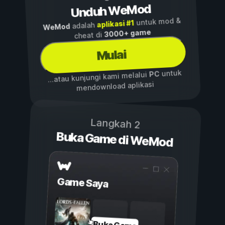
Unduh WeMod
untuk mod &
aplikasi #1
adalah
WeMod
3000+ game
cheat di
Mulai
untuk
PC
...atau kunjungi kami melalui
mendownload aplikasi
Langkah 2
Buka Game di WeMod
Game Saya
Buka Game