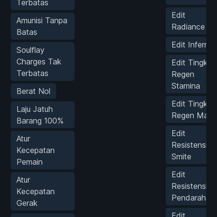
Terbatas
Edit
Amunisi Tanpa
Radiance
Batas
Edit Inferno
Soulflay
Charges Tak
Edit Tingkat
Terbatas
Regen
Stamina
Berat Nol
Edit Tingkat
Laju Jatuh
Regen Mana
Barang 100%
Edit
Atur
Resistensi
Kecepatan
Smite
Pemain
Edit
Atur
Resistensi
Kecepatan
Pendarahan
Gerak
Edit