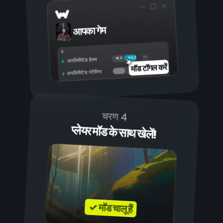
आपका गेम
चालू है
बंद है
अनलिमिटेड हेल्थ
मॉड टॉगल करें
अनलिमिटेड स्टैमिना
चरण 4
प्लेयर मॉड के साथ खेलें!
✓ मॉड चालू हैं