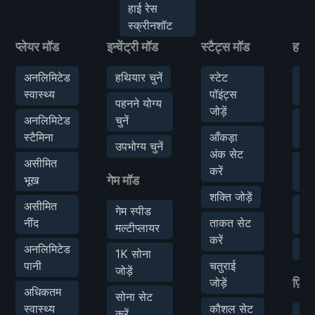
हाई रेस
स्क्रीनशॉट
प्लेयर मॉड
इन्वेंट्री मॉड
स्टैट्स मॉड
हथिय
अनलिमिटेड
हथियार चुनें
स्टेट
वन
स्वास्थ्य
पॉइंट्स
कि
पहनने योग्य
जोड़ें
अनलिमिटेड
चुनें
मेल
स्टैमिना
आँकड़ा
सेट
उपभोग्य चुनें
अंक सेट
असीमित
रेंज
करें
भूख
गेम मॉड
सेट
शक्ति जोड़ें
असीमित
हमे
गेम स्पीड
नींद
ताकत सेट
क्र
मल्टीप्लायर
करें
अनलिमिटेड
क्र
1K सोना
पानी
चतुराई
जोड़ें
जोड़ें
फ़िज़
अधिकतम
सोना सेट
स्वास्थ्य
कौशल सेट
करें
सुप