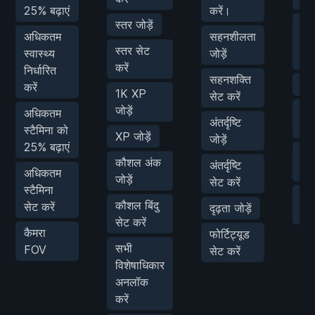
25% बढ़ाएं
करें।
स्तर जोड़ें
प्ल
अधिकतम
सहनशीलता
स्प
स्तर सेट
स्वास्थ्य
जोड़ें
मल्
करें
निर्धारित
सहनशक्ति
सुप
करें
1K XP
सेट करें
जोड़ें
कूद
अधिकतम
अंतर्दृष्टि
गु
स्टैमिना को
XP जोड़ें
जोड़ें
25% बढ़ाएं
कम
कौशल अंक
अंतर्दृष्टि
गुरु
अधिकतम
जोड़ें
सेट करें
स्टैमिना
गुरु
कौशल बिंदु
सेट करें
दृढ़ता जोड़ें
स्क
सेट करें
कैमरा
फोर्टिट्यूड
सभी
FOV
सेट करें
विशेषाधिकार
अनलॉक
करें