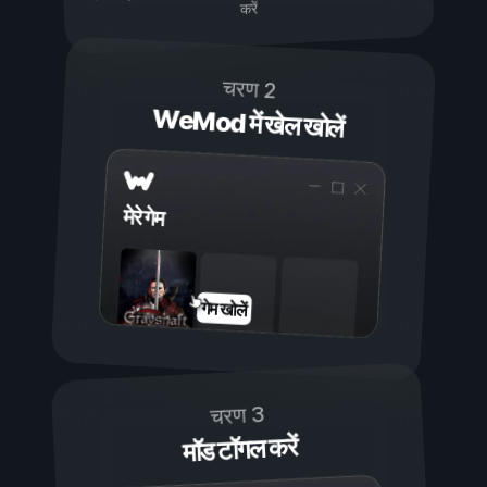
करें
चरण 2
WeMod में खेल खोलें
मेरे गेम
गेम खोलें
चरण 3
मॉड टॉगल करें