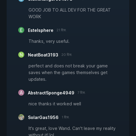
GOOD JOB TO ALL DEV FOR THE GREAT
WORK
Estelsphere
21 दिस.
Thanks, very useful.
NeatBoat3193
20 दिस.
perfect and does not break your game
saves when the games themselves get
updates.
AbstractSponge4949
7 दिस.
nice thanks it worked well
SolarGas1956
1 दिस.
It's great, love Wand. Can't leave my reality
without it! lol