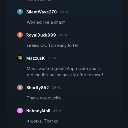
SilentWave270
30 नव.
Worked like a charm.
RoyalDuck899
29 नव.
seems OK. Too early to tell
MazzusK
29 नव.
Mods worked great! Appreciate you all
getting this out so quickly after release!
Shortty852
29 नव.
Thank you muchly!
NobodyAtall
29 नव.
it works. Thanks