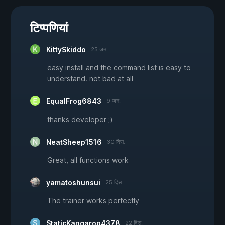
टिप्पणियां
KittySkiddo
25 जन.
easy install and the command list is easy to
understand. not bad at all
EqualFrog6843
9 जन.
thanks developer ;)
NeatSheep1516
30 दिस.
Great, all functions work
yamatoshunsui
25 दिस.
The trainer works perfectly
StaticKangaroo4378
22 दिस.