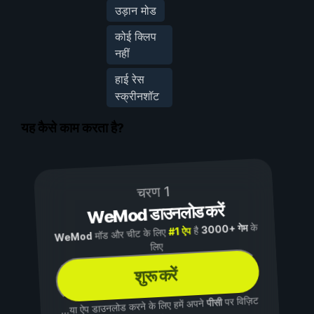
उड़ान मोड
कोई क्लिप
नहीं
हाई रेस
स्क्रीनशॉट
यह कैसे काम करता है?
चरण 1
WeMod डाउनलोड करें
के
3000+ गेम
है
#1 ऐप
मॉड और चीट के लिए
WeMod
लिए
शुरू करें
पर विज़िट
पीसी
...या ऐप डाउनलोड करने के लिए हमें अपने