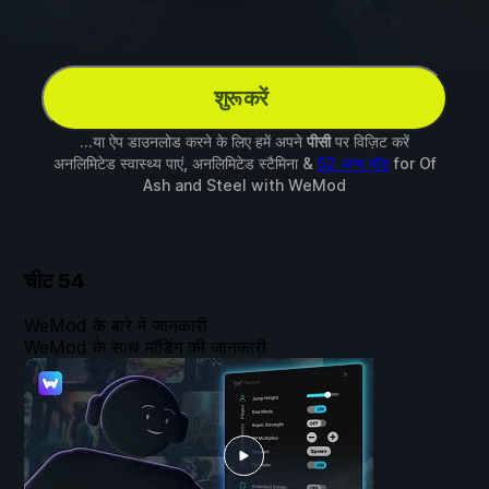
शुरू करें
...या ऐप डाउनलोड करने के लिए हमें अपने
पीसी
पर विज़िट करें
अनलिमिटेड स्वास्थ्य पाएं, अनलिमिटेड स्टैमिना &
52 अन्य मॉड
for
Of
Ash and Steel
with
WeMod
चीट
54
WeMod के बारे में जानकारी
WeMod के साथ मॉडिंग की जानकारी