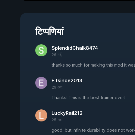
टिप्पणियां
SplendidChalk8474
26 मई
thanks so much for making this mod it was
ETsince2013
29 अग.
Thanks! This is the best trainer ever!
LuckyRail212
25 नव.
good, but infinite durability does not wor