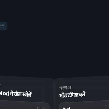
त्व
2
चरण 3
 में खेल खोलें
मॉड टॉगल करें