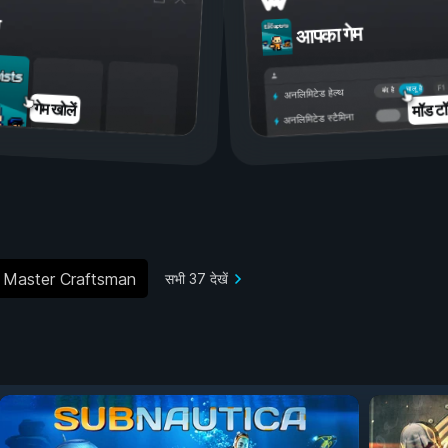
आपका गेम
चालू है
बंद है
अनलिमिटेड हेल्थ
मॉड टॉ
गेम खोलें
अनलिमिटेड स्टैमिना
Master Craftsman
सभी 37 देखें