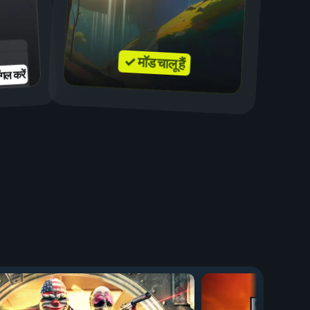
✓ मॉड चालू हैं
गल करें