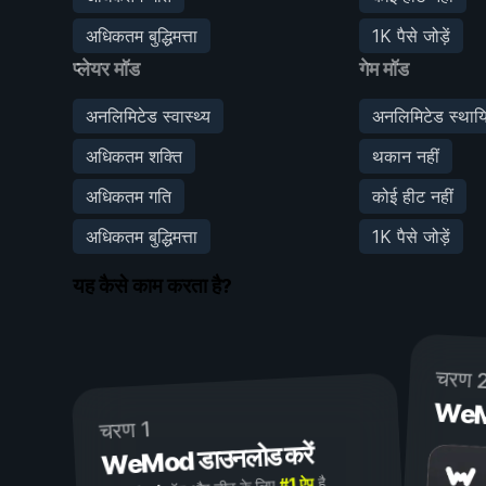
अधिकतम बुद्धिमत्ता
1K पैसे जोड़ें
प्लेयर मॉड
गेम मॉड
अनलिमिटेड स्वास्थ्य
अनलिमिटेड स्थायि
अधिकतम शक्ति
थकान नहीं
अधिकतम गति
कोई हीट नहीं
अधिकतम बुद्धिमत्ता
1K पैसे जोड़ें
यह कैसे काम करता है?
चरण 
WeMod
चरण 1
WeMod डाउनलोड करें
है
#1 ऐप