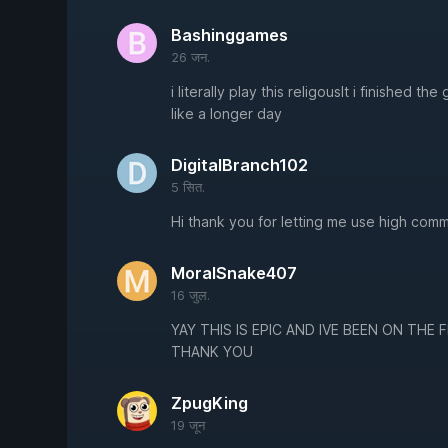
Bashinggames
26 जन.
i literally play this religouslt i finished 
like a longer day
DigitalBranch102
5 सित.
Hi thank you for letting me use high com
MoralSnake407
16 जुल.
YAY THIS IS EPIC AND IVE BEEN ON THE 
THANK YOU
ZpugKing
19 जून