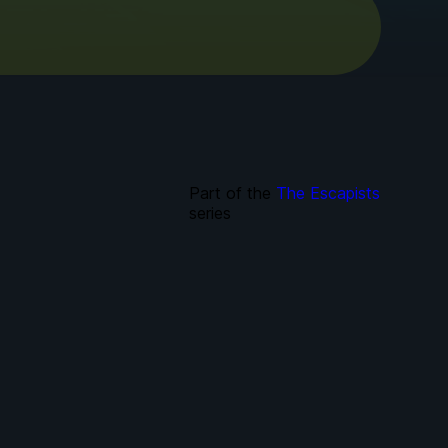
Part of the
The Escapists
series