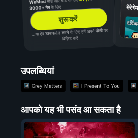
मॉड और चीट के लिए
WeMod
मेरे गेम
के लिए
3000+ गेम
शुरू करें
पर
पीसी
...या ऐप डाउनलोड करने के लिए हमें अपने
विज़िट करें
उपलब्धियां
Grey Matters
I Present To You
आपको यह भी पसंद आ सकता है