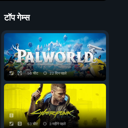
टॉप गेम्स
56 चीट
22 दिन पहले
53 चीट
3 महीने पहले