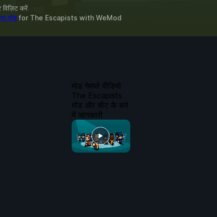
विज़िट करें
्य मॉड
for
The Escapists
with
WeMod
मोड गेमप्ले वीडियो
The Escapists
मॉड और चीट के बारे
में जानकारी