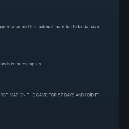
the game twice and this makes it more fun to kinda have
mands in the escapists
FIRST MAP ON THE GAME FOR 57 DAYS AND I DID IT