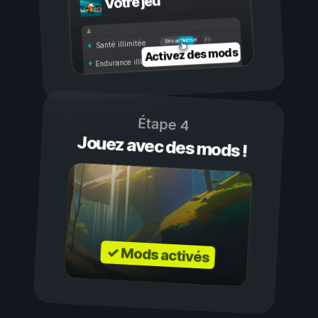
Votre jeu
Activé
Désactivé
Santé illimitée
Activez des mods
Endurance illimitée
Étape 4
Jouez avec des mods !
✓ Mods activés