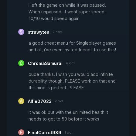
I left the game on while it was paused.
When unpaused, it went super speed.
10/10 would speed again
strawytea
2 nov.
a good cheat menu for Singleplayer games
and all, i've even invited friends to use this!
ChromaSamurai
4 oct.
dude thanks. I wish you would add infinite
durability though. PLEASE work on that and
this mod is perfect. PLEASE.
Alfie07023
2 oct.
It was ok but with the unlimited health it
needs to get to 50 before it works
FinalCarrot989
1 oct.