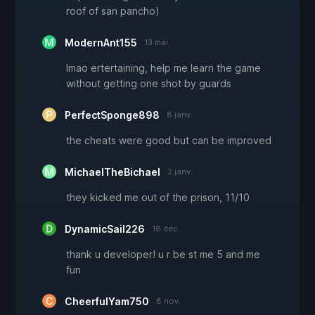
roof of san pancho)
ModernAnt155
13 mai
lmao ertertaining, help me learn the game
without getting one shot by guards
PerfectSponge898
8 janv.
the cheats were good but can be improved
MichaelTheBichael
2 janv.
they kicked me out of the prison, 11/10
DynamicSail226
18 déc.
thank u developer! u r be st me 5 and me
fun
CheerfulYam750
8 nov.