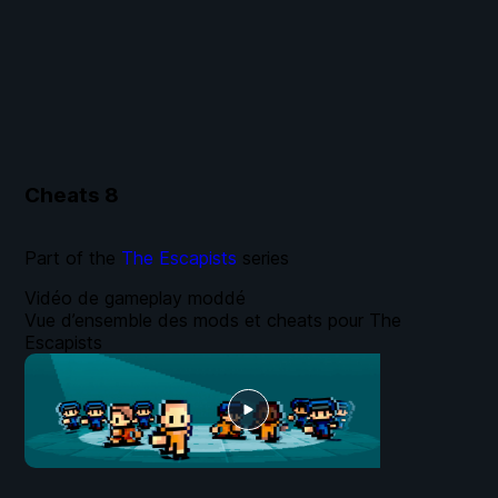
Cheats
8
Part of the
The Escapists
series
Vidéo de gameplay moddé
Vue d’ensemble des mods et cheats pour The
Escapists