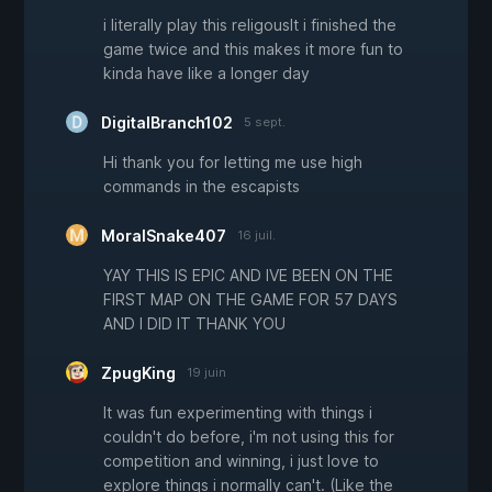
i literally play this religouslt i finished the
game twice and this makes it more fun to
kinda have like a longer day
DigitalBranch102
5 sept.
Hi thank you for letting me use high
commands in the escapists
MoralSnake407
16 juil.
YAY THIS IS EPIC AND IVE BEEN ON THE
FIRST MAP ON THE GAME FOR 57 DAYS
AND I DID IT THANK YOU
ZpugKing
19 juin
It was fun experimenting with things i
couldn't do before, i'm not using this for
competition and winning, i just love to
explore things i normally can't. (Like the