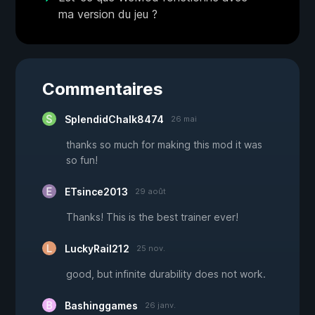
ma version du jeu ?
Commentaires
SplendidChalk8474
26 mai
thanks so much for making this mod it was
so fun!
ETsince2013
29 août
Thanks! This is the best trainer ever!
LuckyRail212
25 nov.
good, but infinite durability does not work.
Bashinggames
26 janv.