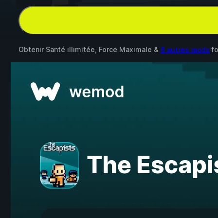
Obtenir Santé illimitée, Force Maximale &
6 autres mods
f