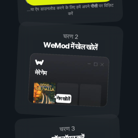
पर विज़िट
पीसी
...या ऐप डाउनलोड करने के लिए हमें अपने
करें
चरण 2
WeMod में खेल खोलें
मेरे गेम
गेम खोलें
चरण 3