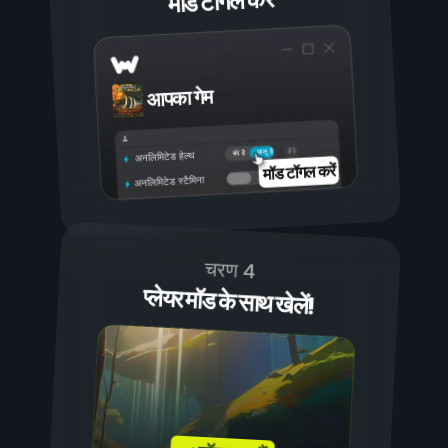
मॉड टॉगल करें
आपका गेम
चालू है
बंद है
अनलिमिटेड हेल्थ
मॉड टॉगल करें
अनलिमिटेड स्टैमिना
चरण 4
प्लेयर मॉड के साथ खेलें!