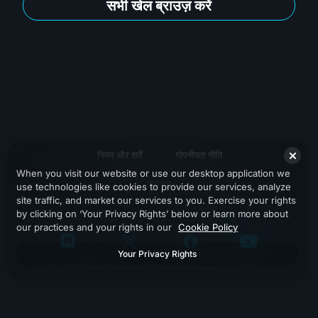
सभी खेल ब्राउज़ करें
नियम और शर्तें
गोपनीयता नीति
When you visit our website or use our desktop application we
सहायता
use technologies like cookies to provide our services, analyze
site traffic, and market our services to you. Exercise your rights
by clicking on ‘Your Privacy Rights’ below or learn more about
our practices and your rights in our
Cookie Policy
Your Privacy Rights