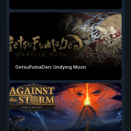
GetsuFumaDen: Undying Moon