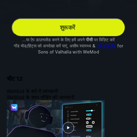
शुरू करें
...या ऐप डाउनलोड करने के लिए हमें अपने
पीसी
पर विज़िट करें
गॉड मोड/हिट्स को अनदेखा करें पाएं, असीम स्वास्थ्य &
10 अन्य मॉड
for
Sons of Valhalla
with
WeMod
चीट
12
WeMod के बारे में जानकारी
WeMod के साथ मॉडिंग की जानकारी