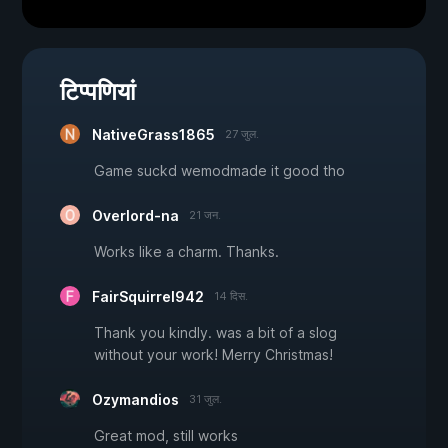
टिप्पणियां
NativeGrass1865
27 जुल.
Game suckd wemodmade it good tho
Overlord-na
21 जन.
Works like a charm. Thanks.
FairSquirrel942
14 दिस.
Thank you kindly. was a bit of a slog
without your work! Merry Christmas!
Ozymandios
31 जुल.
Great mod, still works