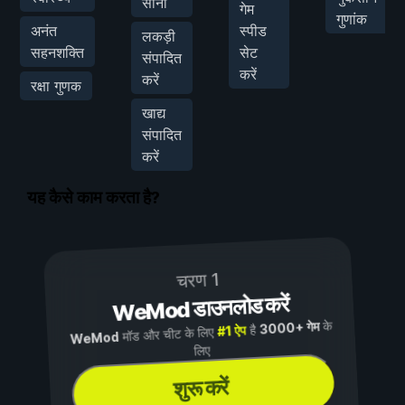
सोना
गेम
गुणांक
अनंत
स्पीड
लकड़ी
सहनशक्ति
सेट
संपादित
करें
करें
रक्षा गुणक
खाद्य
संपादित
करें
यह कैसे काम करता है?
चरण 1
WeMod डाउनलोड करें
के
3000+ गेम
है
#1 ऐप
मॉड और चीट के लिए
WeMod
लिए
शुरू करें