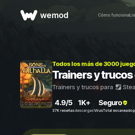
wemod
Cómo funciona
Li
Todos los más de 3000 jueg
Trainers y trucos
Trainers y trucos para
Ste
4.9/5
1K+
Seguro
37K reseñas
descargas
VirusTotal escaneado
p