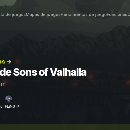
sta de juegos
Mapas de juegos
Herramientas de juego
Funciones
C
os →
 de Sons of Valhalla
am
or FLiNG ↗