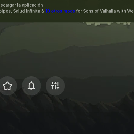
scargar la aplicación
lpes, Salud Infinita &
10 otros mods
for
Sons of Valhalla
with
We