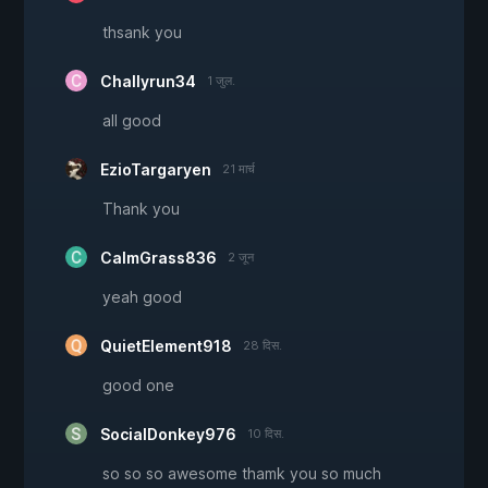
thsank you
Challyrun34
1 जुल.
all good
EzioTargaryen
21 मार्च
Thank you
CalmGrass836
2 जून
yeah good
QuietElement918
28 दिस.
good one
SocialDonkey976
10 दिस.
so so so awesome thamk you so much