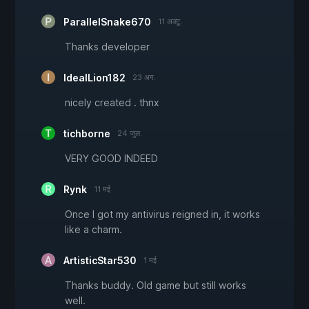
ParallelSnake670
11 अक्टू.
Thanks developer
IdealLion182
23 अग.
nicely created . thnx
tichborne
24 जुल.
VERY GOOD INDEED
Rynk
11 मई
Once I got my antivirus reigned in, it works
like a charm.
ArtisticStar530
1 मई
Thanks buddy. Old game but still works
well.