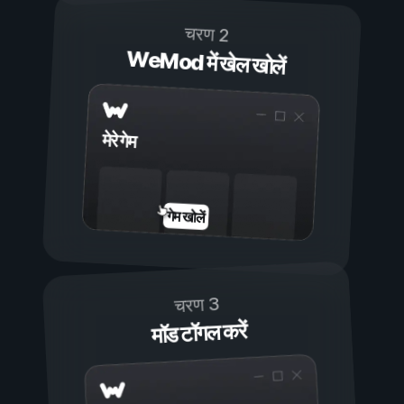
चरण 2
WeMod में खेल खोलें
मेरे गेम
गेम खोलें
चरण 3
मॉड टॉगल करें