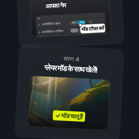
आपका गेम
चालू है
बंद है
अनलिमिटेड हेल्थ
मॉड टॉगल करें
अनलिमिटेड स्टैमिना
चरण 4
प्लेयर मॉड के साथ खेलें!
✓ मॉड चालू हैं