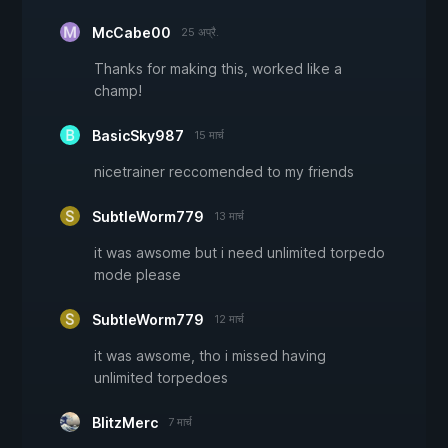
McCabe00
25 अप्रै.
Thanks for making this, worked like a
champ!
BasicSky987
15 मार्च
nicetrainer reccomended to my friends
SubtleWorm779
13 मार्च
it was awsome but i need unlimited torpedo
mode please
SubtleWorm779
12 मार्च
it was awsome, tho i missed having
unlimited torpedoes
BlitzMerc
7 मार्च