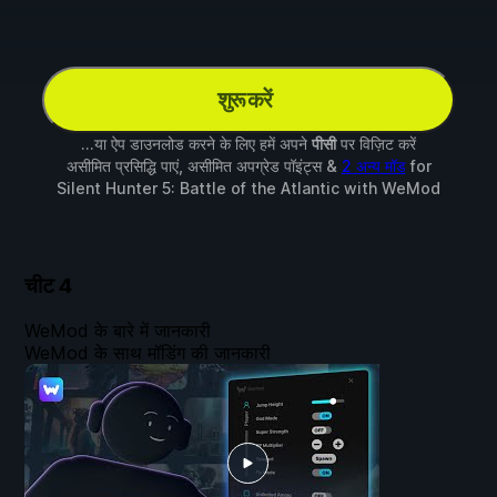
शुरू करें
...या ऐप डाउनलोड करने के लिए हमें अपने
पीसी
पर विज़िट करें
असीमित प्रसिद्धि पाएं, असीमित अपग्रेड पॉइंट्स &
2 अन्य मॉड
for
Silent Hunter 5: Battle of the Atlantic
with
WeMod
चीट
4
WeMod के बारे में जानकारी
WeMod के साथ मॉडिंग की जानकारी