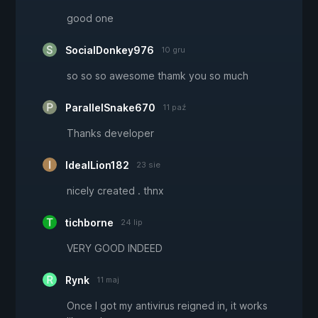
good one
SocialDonkey976
10 gru
so so so awesome thamk you so much
ParallelSnake670
11 paź
Thanks developer
IdealLion182
23 sie
nicely created . thnx
tichborne
24 lip
VERY GOOD INDEED
Rynk
11 maj
Once I got my antivirus reigned in, it works