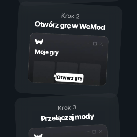
Krok 2
Otwórz grę w WeMod
Moje gry
Otwórz grę
Krok 3
Przełączaj mody