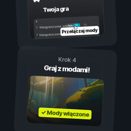
Twoja gra
Wł.
Wył.
Nieograniczone zdrowie
Przełączaj mody
Nieograniczona wytrzymałość
Krok 4
Graj z modami!
✓ Mody włączone