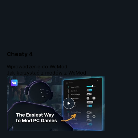
Cheaty
4
Wprowadzenie do WeMod
Jak korzystać z modów z WeMod