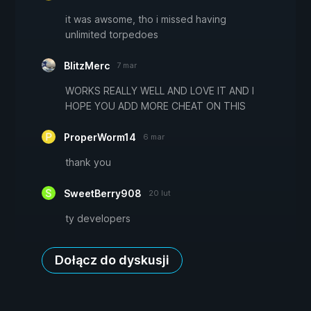
it was awsome, tho i missed having
unlimited torpedoes
BlitzMerc
7 mar
WORKS REALLY WELL AND LOVE IT AND I
HOPE YOU ADD MORE CHEAT ON THIS
ProperWorm14
6 mar
thank you
SweetBerry908
20 lut
ty developers
Dołącz do dyskusji