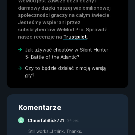
WeMod jest zawsze bezpieczny i
darmowy dzięki naszej wielomilionowej
społeczności graczy na całym świecie.
Jesteśmy wspierani przez
subskrybentów WeMod Pro. Sprawdź
nasze recenzje na
Trustpilot
.
Jak używać cheatów w Silent Hunter
5: Battle of the Atlantic?
Czy to będzie działać z moją wersją
gry?
Komentarze
CheerfulStick721
24 paź
Still works...I think. Thanks.