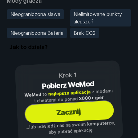
Mody gracza
Nieograniczona sława
Nielimitowane punkty
ulepszeń
Nieograniczona Bateria
Brak CO2
Jak to działa?
Krok 1
Pobierz WeMod
z modami
najlepsza aplikacja
to
WeMod
3000+ gier
i cheatami do ponad
Zacznij
,
komputerze
...lub odwiedź nas na swoim
aby pobrać aplikację