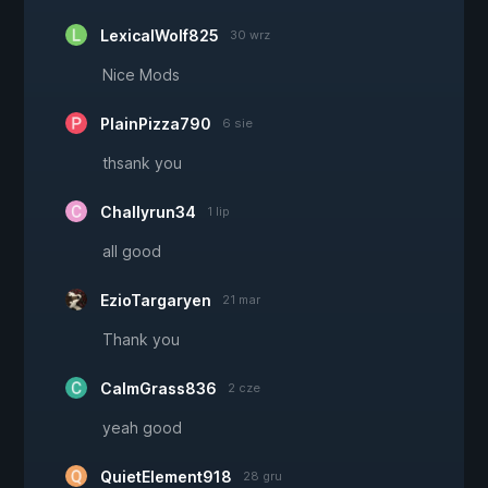
LexicalWolf825
30 wrz
Nice Mods
PlainPizza790
6 sie
thsank you
Challyrun34
1 lip
all good
EzioTargaryen
21 mar
Thank you
CalmGrass836
2 cze
yeah good
QuietElement918
28 gru