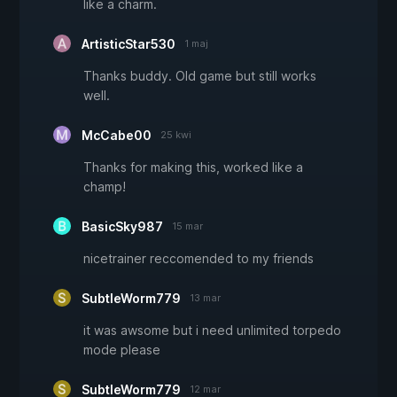
like a charm.
ArtisticStar530
1 maj
Thanks buddy. Old game but still works
well.
McCabe00
25 kwi
Thanks for making this, worked like a
champ!
BasicSky987
15 mar
nicetrainer reccomended to my friends
SubtleWorm779
13 mar
it was awsome but i need unlimited torpedo
mode please
SubtleWorm779
12 mar