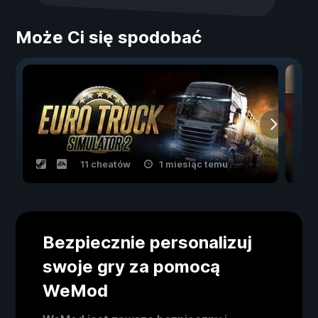
Może Ci się spodobać
11 cheatów
1 miesiąc temu
Bezpiecznie personalizuj
swoje gry za pomocą
WeMod