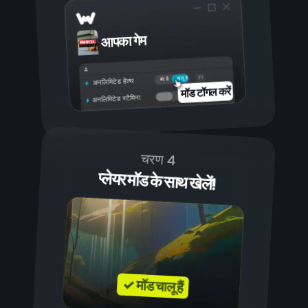
आपका गेम
चालू है
बंद है
अनलिमिटेड हेल्थ
मॉड टॉगल करें
अनलिमिटेड स्टैमिना
चरण 4
प्लेयर मॉड के साथ खेलें!
✓ मॉड चालू हैं