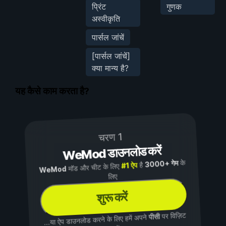
प्रिंट
गुणक
अस्वीकृति
पार्सल जांचें
[पार्सल जांचें]
क्या मान्य है?
यह कैसे काम करता है?
चरण 1
WeMod डाउनलोड करें
के
3000+ गेम
है
#1 ऐप
मॉड और चीट के लिए
WeMod
लिए
शुरू करें
पर विज़िट
पीसी
...या ऐप डाउनलोड करने के लिए हमें अपने