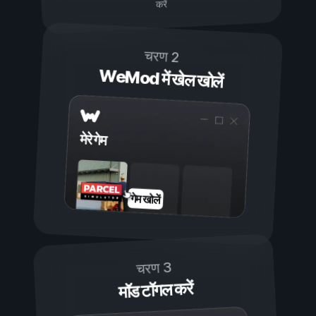
करें
चरण 2
WeMod में खेल खोलें
मेरे गेम
गेम खोलें
चरण 3
मॉड टॉगल करें