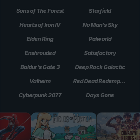
Sons of The Forest
Starfield
Hearts of Iron IV
No Man’s Sky
Elden Ring
Palworld
Enshrouded
Satisfactory
Baldur’s Gate 3
Deep Rock Galactic
Valheim
Red Dead Redemption 2
Cyberpunk 2077
Days Gone