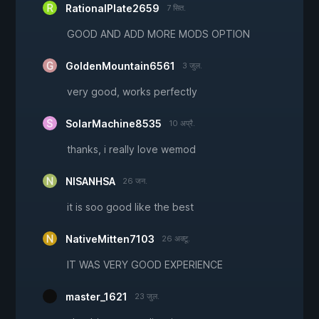
RationalPlate2659
7 सित.
GOOD AND ADD MORE MODS OPTION
GoldenMountain6561
3 जुल.
very good, works perfectly
SolarMachine8535
10 अप्रै.
thanks, i really love wemod
NISANHSA
26 जन.
it is soo good like the best
NativeMitten7103
26 अक्टू.
IT WAS VERY GOOD EXPERIENCE
master_1621
23 जुल.