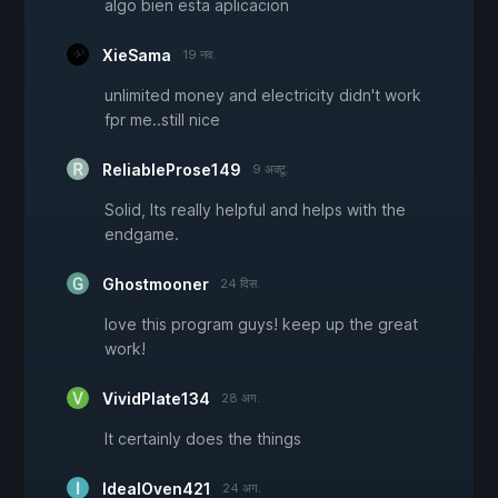
algo bien esta aplicacion
XieSama
19 नव.
unlimited money and electricity didn't work
fpr me..still nice
ReliableProse149
9 अक्टू.
Solid, Its really helpful and helps with the
endgame.
Ghostmooner
24 दिस.
love this program guys! keep up the great
work!
VividPlate134
28 अग.
It certainly does the things
IdealOven421
24 अग.