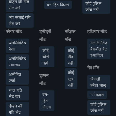
दौड़ने की गति
कोई पुलिस
वन-हिट किल्स
सेट करें
जाँच नहीं
जंप ऊंचाई गति
सेट करें
प्लेयर मॉड
इन्वेंट्री
स्टैट्स
हथियार मॉड
मॉड
मॉड
अनलिमिटेड
अनलिमिटेड
पैसा
बेसबॉल बैट
कोई
कोई
स्थायित्व
चोरी
नींद
अनलिमिटेड
नहीं
नहीं
स्वास्थ्य
गेम मॉड
कोई
असीमित
दुश्मन
भूख
बिजली
उर्जा
मॉड
नहीं
हमेशा चालू
चाल गति
वन-
गर्म कमरा
सेट करें
हिट
कोई पुलिस
दौड़ने की
किल्स
जाँच नहीं
गति सेट