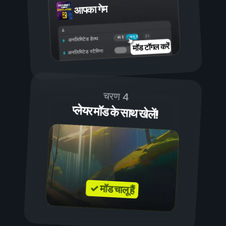
आपका गेम
चालू है
बंद है
अनलिमिटेड हेल्थ
मॉड टॉगल करें
अनलिमिटेड स्टैमिना
चरण 4
प्लेयर मॉड के साथ खेलें!
✓ मॉड चालू हैं