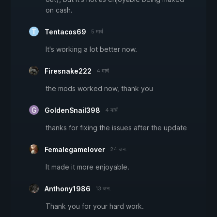
on cash.
Tentacos69
5 मार्च
It's working a lot better now.
Firesnake222
4 मार्च
the mods worked now, thank you
GoldenSnail398
4 मार्च
thanks for fixing the issues after the update
Femalegamelover
24 जन.
It made it more enjoyable.
Anthony1986
13 जन.
Thank you for your hard work.