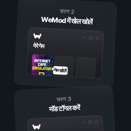
चरण 2
WeMod में खेल खोलें
मेरे गेम
गेम खोलें
चरण 3
मॉड टॉगल करें