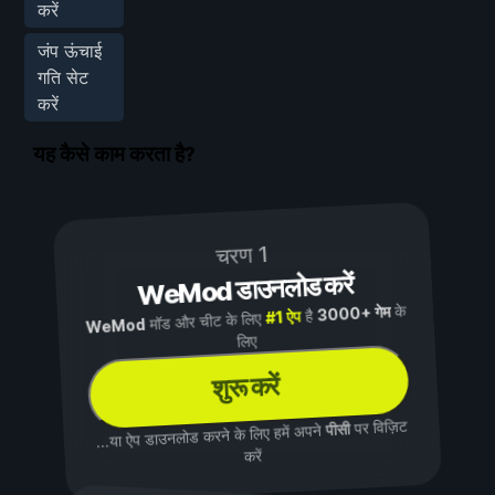
करें
जंप ऊंचाई
गति सेट
करें
यह कैसे काम करता है?
चरण 1
WeMod डाउनलोड करें
के
3000+ गेम
है
#1 ऐप
मॉड और चीट के लिए
WeMod
लिए
शुरू करें
पर विज़िट
पीसी
...या ऐप डाउनलोड करने के लिए हमें अपने
करें