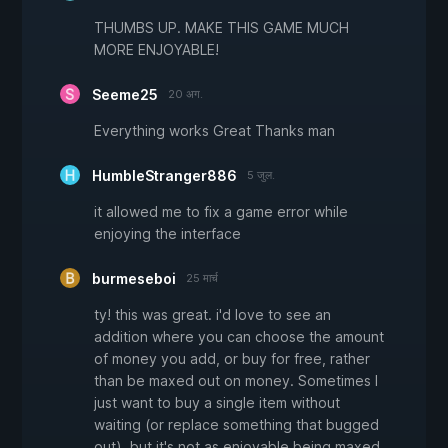
THUMBS UP. MAKE THIS GAME MUCH
MORE ENJOYABLE!
Seeme25
20 अग.
Everything works Great Thanks man
HumbleStranger886
5 जुल.
it allowed me to fix a game error while
enjoying the interface
burmeseboi
25 मार्च
ty! this was great. i'd love to see an
addition where you can choose the amount
of money you add, or buy for free, rather
than be maxed out on money. Sometimes I
just want to buy a single item without
waiting (or replace something that bugged
out), but it's not as enjoyable being maxed