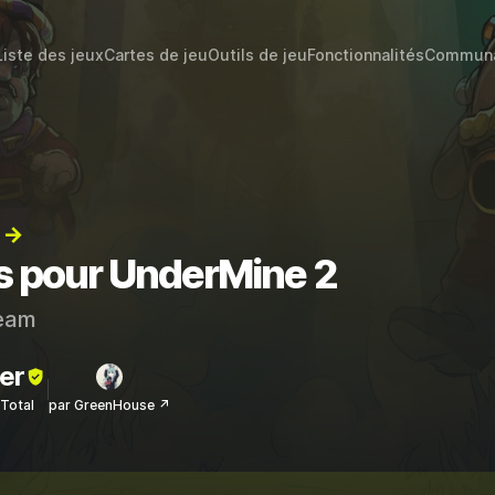
Liste des jeux
Cartes de jeu
Outils de jeu
Fonctionnalités
Commun
) →
ts pour UnderMine 2
eam
er
sTotal
par GreenHouse ↗