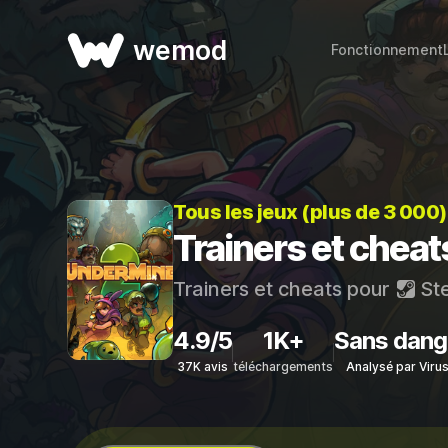
wemod
Fonctionnement
Tous les jeux (plus de 3 000
Trainers et chea
Trainers et cheats pour
St
4.9/5
1K+
Sans dang
37K avis
téléchargements
Analysé par Viru