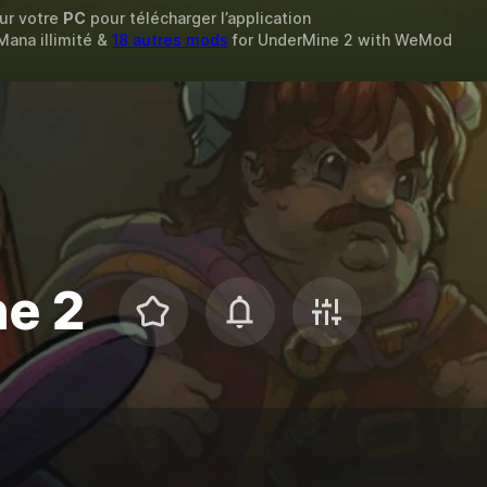
sur votre
PC
pour télécharger l’application
 Mana illimité &
18 autres mods
for
UnderMine 2
with
WeMod