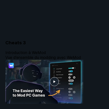
Cheats
3
Introduction à WeMod
Vue d’ensemble du modding avec WeMod