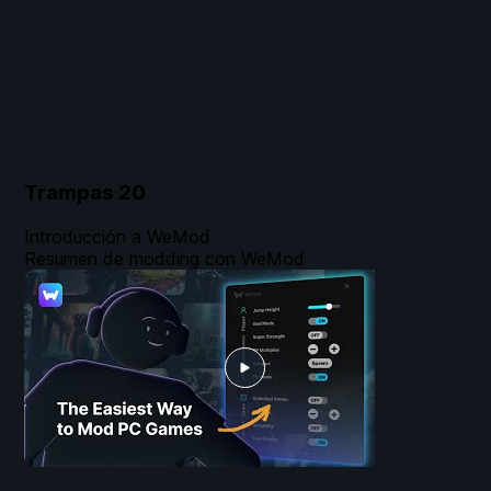
Trampas
20
Introducción a WeMod
Resumen de modding con WeMod