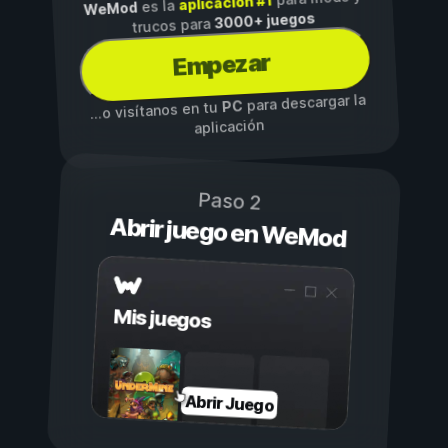
aplicación #1
es la
WeMod
3000+ juegos
trucos para
Empezar
para descargar la
PC
...o visítanos en tu
aplicación
Paso 2
Abrir juego en WeMod
Mis juegos
Abrir Juego