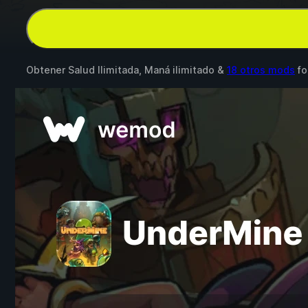
Obtener Salud Ilimitada, Maná ilimitado &
18 otros mods
fo