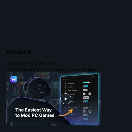
Cheats
3
Introduction à WeMod
Vue d’ensemble du modding avec WeMod