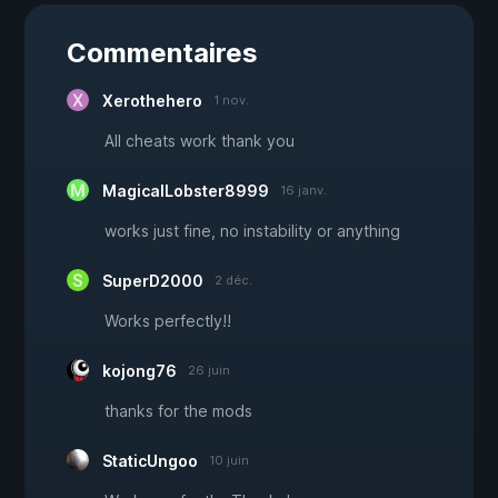
Commentaires
Xerothehero
1 nov.
All cheats work thank you
MagicalLobster8999
16 janv.
works just fine, no instability or anything
SuperD2000
2 déc.
Works perfectly!!
kojong76
26 juin
thanks for the mods
StaticUngoo
10 juin