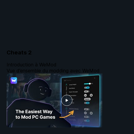
Cheats
2
Introduction à WeMod
Vue d’ensemble du modding avec WeMod