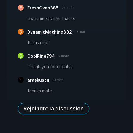
FreshOven385
27 août
awesome trainer thanks
DynamicMachine802
13 mai
this is nice
CoolRing794
9 mars
Thank you for cheats!!
araskuscu
13 févr.
thanks mate.
Rejoindre la discussion