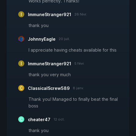
Works perfectly. Thanks!
ImmuneStranger921
26 févr.
thank you
JohnnyEagle
20 juil.
I appreciate having cheats available for this
ImmuneStranger921
5 févr.
thank you very much
ClassicalScrew589
8 janv.
Thank you! Managed to finally beat the final
boss
cheater47
12 oct.
thank you