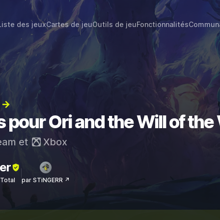
Liste des jeux
Cartes de jeu
Outils de jeu
Fonctionnalités
Commun
) →
s pour Ori and the Will of th
eam
et
Xbox
er
sTotal
par STiNGERR ↗