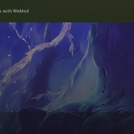
s
with
WeMod