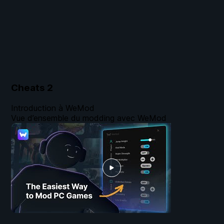
Cheats
2
Introduction à WeMod
Vue d’ensemble du modding avec WeMod