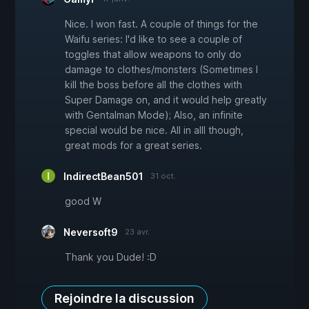
Nice. I won fast. A couple of things for the
Waifu series: I'd like to see a couple of
toggles that allow weapons to only do
damage to clothes/monsters (Sometimes I
kill the boss before all the clothes with
Super Damage on, and it would help greatly
with Gentalman Mode); Also, an infinite
special would be nice. All in alll though,
great mods for a great series.
IndirectBean501
31 oct.
good W
Neversoft9
23 avr.
Thank you Dude! :D
Rejoindre la discussion