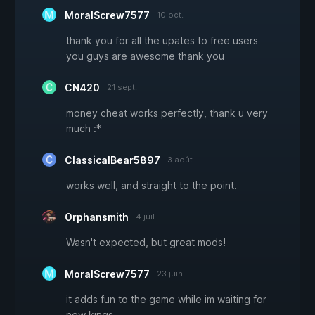
MoralScrew7577
10 oct.
thank you for all the upates to free users
you guys are awesome thank you
CN420
21 sept.
money cheat works perfectly, thank u very
much :*
ClassicalBear5897
3 août
works well, and straight to the point.
Orphansmith
4 juil.
Wasn't expected, but great mods!
MoralScrew7577
23 juin
it adds fun to the game while im waiting for
new kings