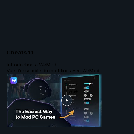
Cheats
11
Introduction à WeMod
Vue d’ensemble du modding avec WeMod