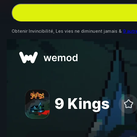
Obtenir Invincibilité, Les vies ne diminuent jamais &
9 aut