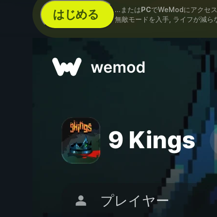
...または
PC
でWeModにアクセ
はじめる
無敵モードを入手, ライフが減ら