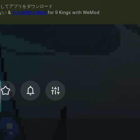
スしてアプリをダウンロード
ない &
その他9件のMod
for
9 Kings
with
WeMod