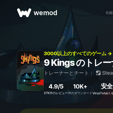
wemod
仕組
3000以上のすべてのゲーム →
9 Kings のト
トレーナーとチート：
Ste
安全
4.9/5
10K+
37K件のレビュー
件のダウンロード
VirusTota