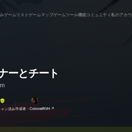
み
ゲームリスト
ゲームマップ
ゲームツール
機能
コミュニティ
私のアカウ
レーナーとチート
am
作成者：ColonelRVH ↗
lスキャン済み