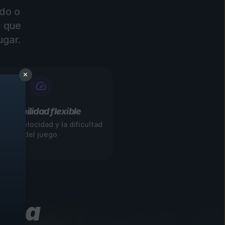
do o
a que
ugar.
Jugabilidad flexible
ca la velocidad y la dificultad
del juego
unca