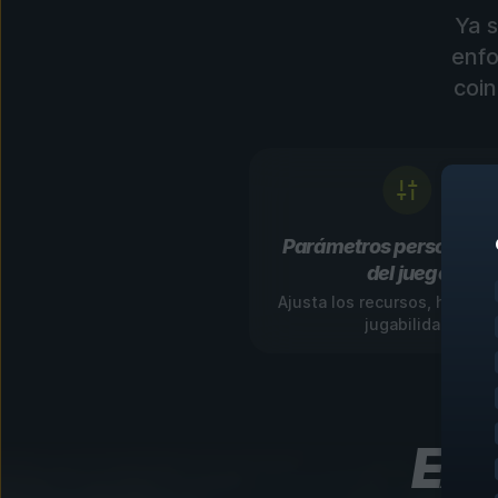
Ya 
enfo
coin
Parámetros personaliz
del juego
Ajusta los recursos, habilid
jugabilidad
Exp