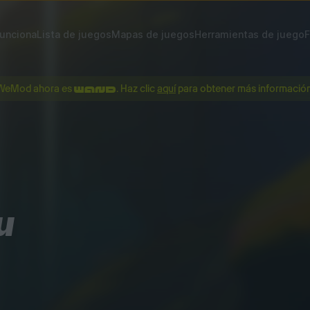
unciona
Lista de juegos
Mapas de juegos
Herramientas de juego
F
WeMod ahora es
. Haz clic
aquí
para obtener más información
u