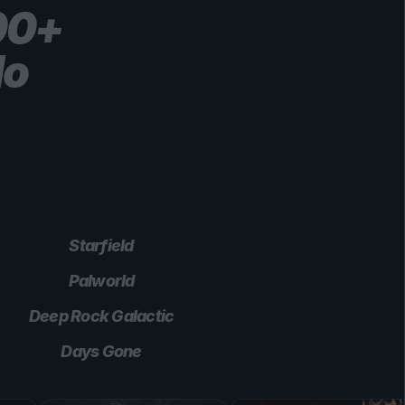
00+
lo
Starfield
Palworld
Deep Rock Galactic
Days Gone