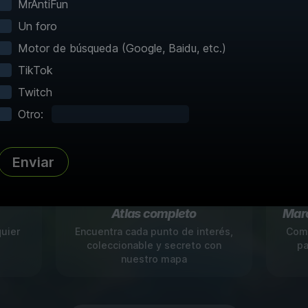
antes
MrAntiFun
Un foro
tros mapas interactivos hacen que explorar se
Motor de búsqueda (Google, Baidu, etc.)
 con viajes rápidos instantáneos y un mapeo d
TikTok
para juegos 60+.
Twitch
Otro:
Enviar
Atlas completo
Marc
quier
Encuentra cada punto de interés,
Comp
coleccionable y secreto con
pa
nuestro mapa