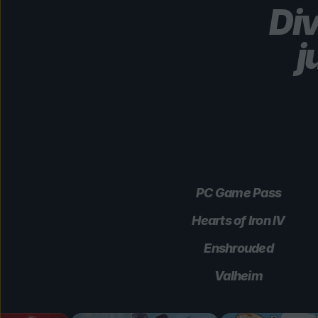
Di
j
PC Game Pass
Hearts of Iron IV
Enshrouded
Valheim