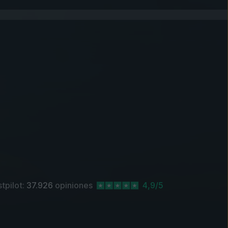
stpilot:
37.926
opiniones
4,9/5