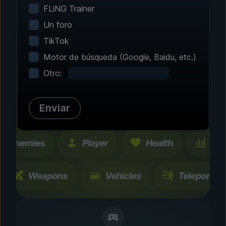
FLiNG Trainer
Paso 2 - Elige tus funciones
Un foro
TikTok
Personaliza tu
Motor de búsqueda (Google, Baidu, etc.)
experiencia
Otro:
Explora cientos de mejoras y funciones
probadas por la comunidad. Todos los cambios
son temporales y se pueden activar o
Enviar
desactivar instantáneamente.