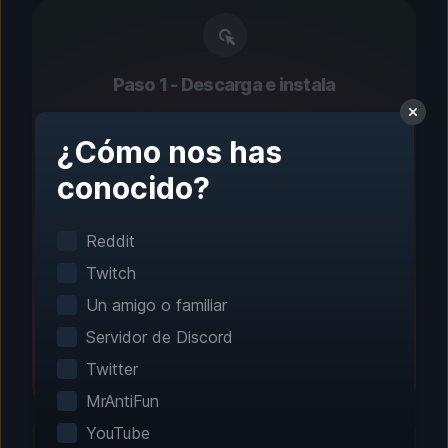
Paso 1 - Descarga e instala
Configuración con un
¿Cómo nos has
clic
conocido?
La detección inteligente de juegos encuentra
automáticamente los juegos instalados. No se
Reddit
necesita configuración manual.
Twitch
Un amigo o familiar
Servidor de Discord
Twitter
MrAntiFun
YouTube