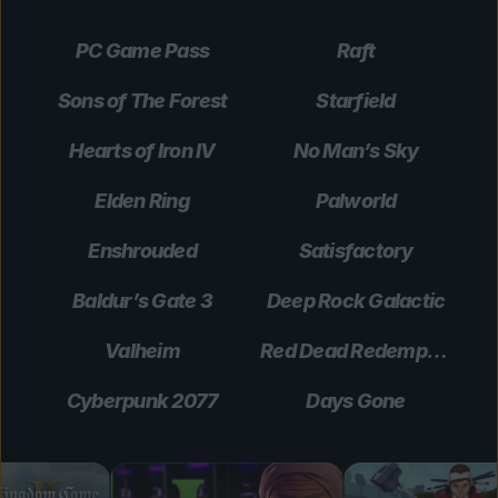
PC Game Pass
Raft
Sons of The Forest
Starfield
Hearts of Iron IV
No Man’s Sky
Elden Ring
Palworld
Enshrouded
Satisfactory
Baldur’s Gate 3
Deep Rock Galactic
Valheim
Red Dead Redemption 2
Cyberpunk 2077
Days Gone