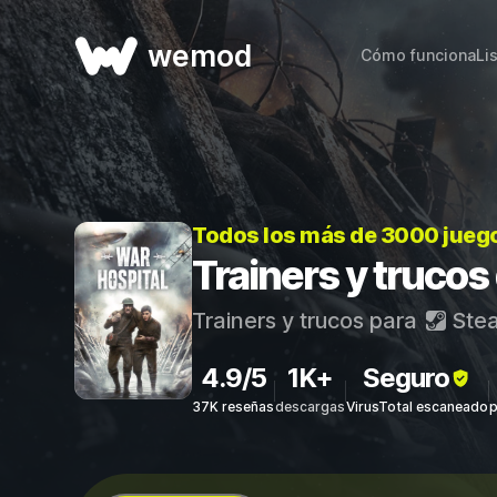
wemod
Cómo funciona
Li
Todos los más de 3000 jueg
Trainers y trucos
Trainers y trucos para
Ste
4.9/5
1K+
Seguro
37K reseñas
descargas
VirusTotal escaneado
p