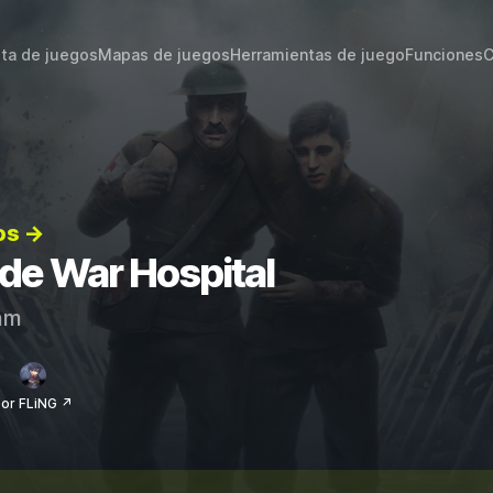
sta de juegos
Mapas de juegos
Herramientas de juego
Funciones
C
os →
 de War Hospital
am
or FLiNG ↗