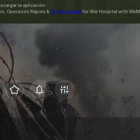
scargar la aplicación
io, Operación Rápida &
15 otros mods
for
War Hospital
with
WeM