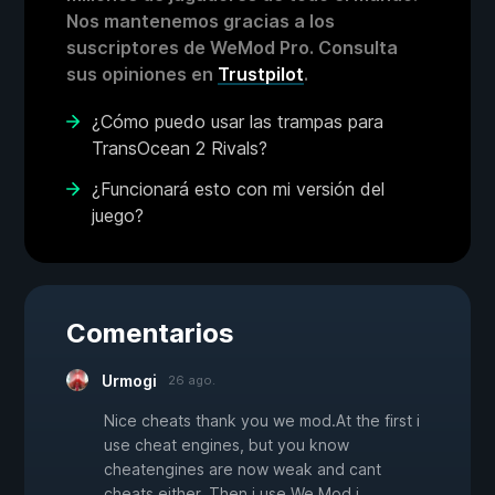
Nos mantenemos gracias a los
suscriptores de WeMod Pro. Consulta
sus opiniones en
Trustpilot
.
¿Cómo puedo usar las trampas para
TransOcean 2 Rivals?
¿Funcionará esto con mi versión del
juego?
Comentarios
Urmogi
26 ago.
Nice cheats thank you we mod.At the first i
use cheat engines, but you know
cheatengines are now weak and cant
cheats either. Then i use We Mod i