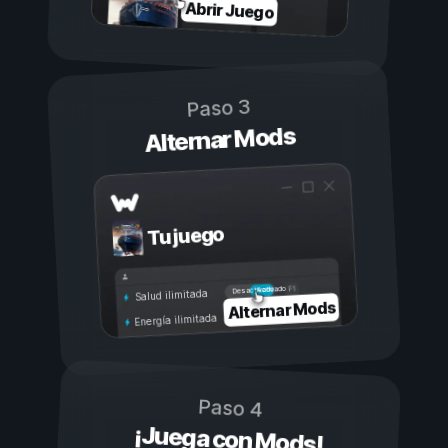
Abrir Juego
Paso 3
Alternar Mods
Tu juego
Activado
Desactivado
Salud ilimitada
Alternar Mods
Energía ilimitada
Paso 4
¡Juega con Mods!