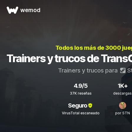
wemod
Todos los más de 3000 ju
Trainers y trucos de Trans
Trainers y trucos para
S
4.9/5
1K+
37K reseñas
descargas
Seguro
VirusTotal escaneado
por STN