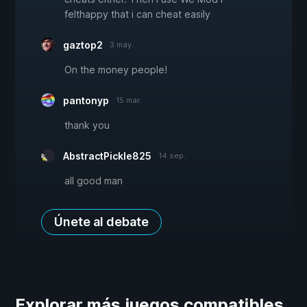
felthappy that i can cheat easily
gaztop2
3 may.
On the money people!
pantonyp
15 mar.
thank you
AbstractPickle825
14 sep.
all good man
Únete al debate
Explorar más juegos compatibles