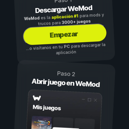
Paso 1
Descargar WeMod
para mods y
aplicación #1
es la
WeMod
3000+ juegos
trucos para
Empezar
para descargar la
PC
...o visítanos en tu
aplicación
Paso 2
Abrir juego en WeMod
Mis juegos