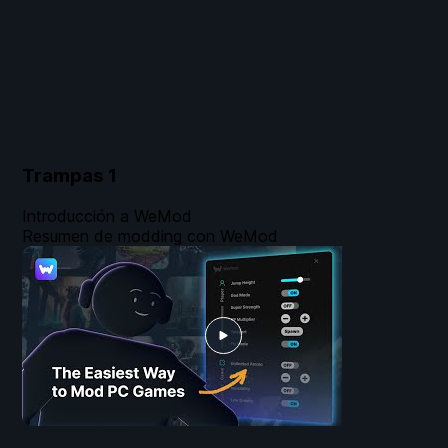
Trampas
1
Introducción a WeMod
Resumen de modding con WeMod