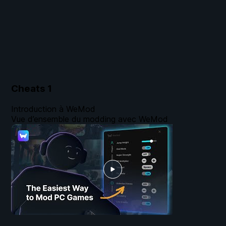
Cheats
1
Introduction à WeMod
Vue d’ensemble du modding avec WeMod