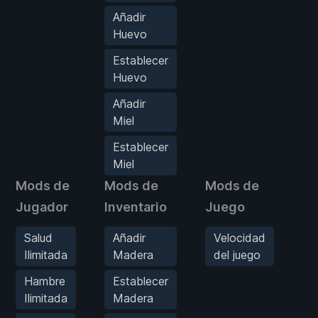
Añadir
Huevo
Establecer
Huevo
Añadir
Miel
Establecer
Miel
Mods de
Mods de
Mods de
Mo
Jugador
Inventario
Juego
S
Salud
Añadir
Velocidad
M
Ilimitada
Madera
del juego
d
d
Hambre
Establecer
Ilimitada
Madera
S