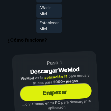
Añadir
Miel
Establecer
Miel
¿Cómo funciona?
Paso 1
Descargar WeMod
para mods y
aplicación #1
es la
WeMod
3000+ juegos
trucos para
Empezar
para descargar la
PC
...o visítanos en tu
aplicación