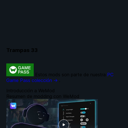
Trampas
33
Estos mods son parte de nuestra
PC
Game Pass colección →
.
Introducción a WeMod
Resumen de modding con WeMod