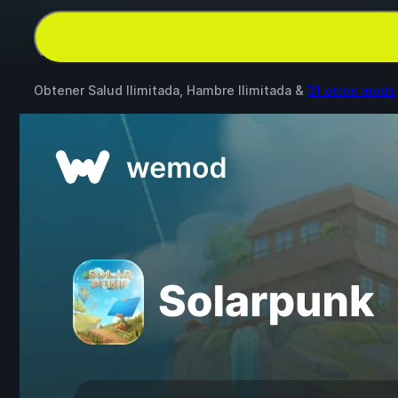
Obtener Salud Ilimitada, Hambre Ilimitada &
31 otros mods