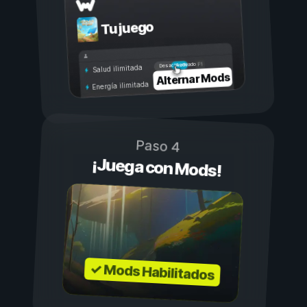
Tu juego
Activado
Desactivado
Salud ilimitada
Alternar Mods
Energía ilimitada
Paso 4
¡Juega con Mods!
✓ Mods Habilitados