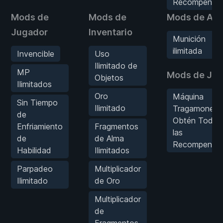
Recompensa
Mods de
Mods de
Mods de Ar
Jugador
Inventario
Munición
ilimitada
Invencible
Uso
Ilimitado de
MP
Mods de Ju
Objetos
Ilimitados
Oro
Máquina
Sin Tiempo
Ilimitado
Tragamoneda
de
Obtén Todas
Enfriamiento
Fragmentos
las
de
de Alma
Recompensa
Habilidad
Ilimitados
Parpadeo
Multiplicador
Ilimitado
de Oro
Multiplicador
de
Fragmentos