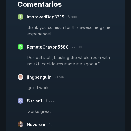
Comentarios
ImprovedDog3319
8 ago.
thank you so much for this awesome game
experience!
RemoteCrayon5580
22 sep.
Perfect stuff, blasting the whole room with
no skill cooldowns made me agod =D
jingpenguin
21 feb.
good work
Sirrion1
3 oct.
works great
Nevorchi
4 jun.