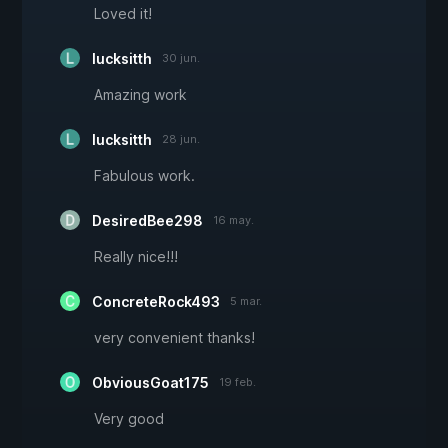
Loved it!
lucksitth
30 jun.
Amazing work
lucksitth
28 jun.
Fabulous work.
DesiredBee298
16 may.
Really nice!!!
ConcreteRock493
5 mar.
very convenient thanks!
ObviousGoat175
19 feb.
Very good