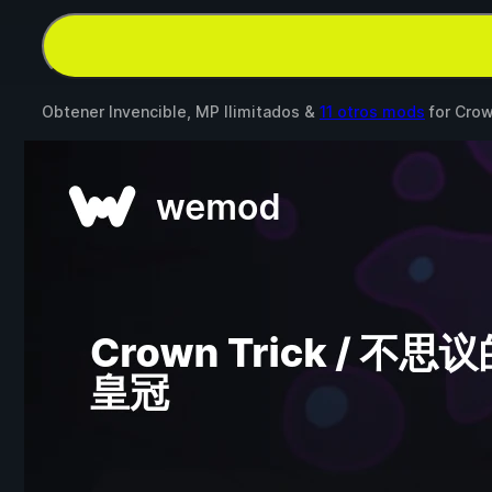
Obtener Invencible, MP Ilimitados &
11 otros mods
for
Cro