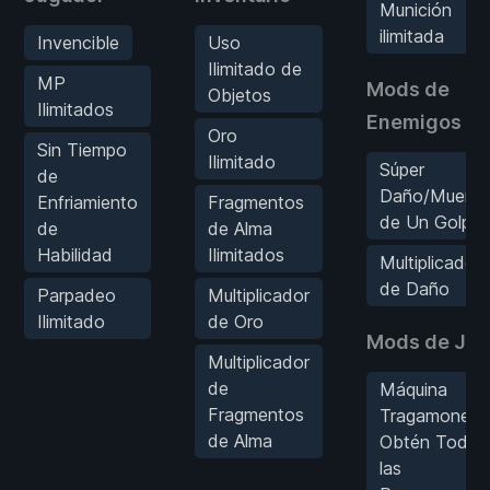
Munición
ilimitada
Invencible
Uso
Ilimitado de
MP
Mods de
Objetos
Ilimitados
Enemigos
Oro
Sin Tiempo
Ilimitado
Súper
de
Daño/Muerte
Enfriamiento
Fragmentos
de Un Golpe
de
de Alma
Habilidad
Ilimitados
Multiplicador
de Daño
Parpadeo
Multiplicador
Ilimitado
de Oro
Mods de Ju
Multiplicador
de
Máquina
Fragmentos
Tragamoneda
de Alma
Obtén Todas
las