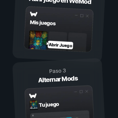
Abrir juego en WeMod
Mis juegos
Abrir Juego
Paso 3
Alternar Mods
Tu juego