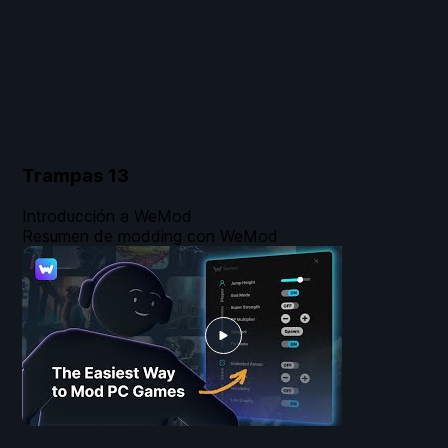
Trampas
13
Introducción a WeMod
Resumen de modding con WeMod