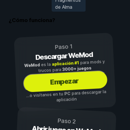
de Alma
¿Cómo funciona?
Paso 1
Descargar WeMod
para mods y
aplicación #1
es la
WeMod
3000+ juegos
trucos para
Empezar
para descargar la
PC
...o visítanos en tu
aplicación
Paso 2